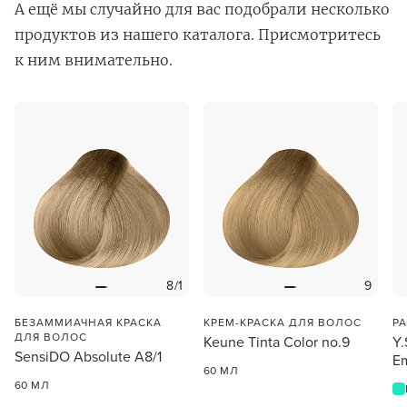
А ещё мы случайно для вас подобрали несколько
продуктов из нашего каталога. Присмотритесь
к ним внимательно.
В новом приложении RedHare Market для Android
смотреть товары и оформлять заказы — удобнее и
намного быстрее!
УСТАНОВИТЬ ИЗ GOOGLE PLAY
8/1
9
ПРОДОЛЖУ ЗДЕСЬ
БЕЗАММИАЧНАЯ КРАСКА
КРЕМ-КРАСКА ДЛЯ ВОЛОС
Р
ДЛЯ ВОЛОС
Keune Tinta Color no.9
Y.
SensiDO Absolute A8/1
E
60 МЛ
60 МЛ