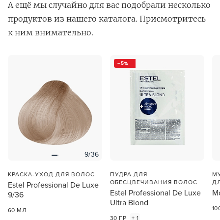
А ещё мы случайно для вас подобрали несколько
продуктов из нашего каталога. Присмотритесь
к ним внимательно.
5
В новом приложении RedHare Market для Android
смотреть товары и оформлять заказы — удобнее и
намного быстрее!
УСТАНОВИТЬ ИЗ GOOGLE PLAY
9/36
ПРОДОЛЖУ ЗДЕСЬ
КРАСКА-УХОД ДЛЯ ВОЛОС
ПУДРА ДЛЯ
М
ОБЕСЦВЕЧИВАНИЯ ВОЛОС
Д
Estel Professional De Luxe
Estel Professional De Luxe
Mo
9/36
Ultra Blond
10
60 МЛ
30 ГР
+ 1