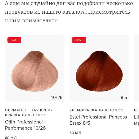
А ещё мы случайно для вас подобрали несколько
продуктов из нашего каталога. Присмотритесь
к ним внимательно.
5
5
В новом приложении RedHare Market для Android
смотреть товары и оформлять заказы — удобнее и
намного быстрее!
УСТАНОВИТЬ ИЗ GOOGLE PLAY
10/26
8.5
ПРОДОЛЖУ ЗДЕСЬ
ПЕРМАНЕНТНАЯ КРЕМ-
КРЕМ-КРАСКА ДЛЯ ВОЛОС
Ш
КРАСКА ДЛЯ ВОЛОС
Estel Professional Princess
L
Ollin Professional
Essex 8/5
м
Performance 10/26
60 МЛ
60 МЛ