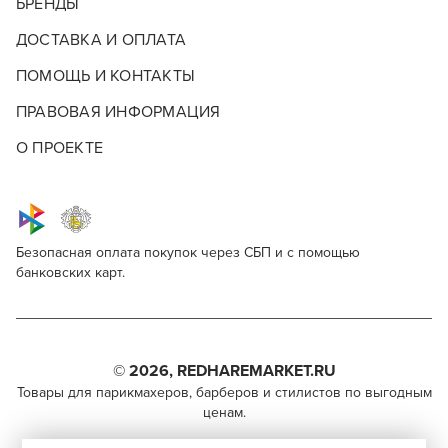
БРЕНДЫ
ДОСТАВКА И ОПЛАТА
ПОМОЩЬ И КОНТАКТЫ
ПРАВОВАЯ ИНФОРМАЦИЯ
О ПРОЕКТЕ
Безопасная оплата покупок через СБП и с помощью
банковских карт.
Hair Sekta Thermal protection
Для профессионалов
Поделитесь через социальные сети
Этот товар доступен для продажи только
парикмахерам, барберам, колористам и другим
© 2026, REDHAREMARKET.RU
ВКОНТАКТЕ
специалистам бьюти-индустрии.
Товары для парикмахеров, барберов и стилистов по выгодным
ценам.
TELEGRAM
Чтобы стать профессионалом, нужно активировать