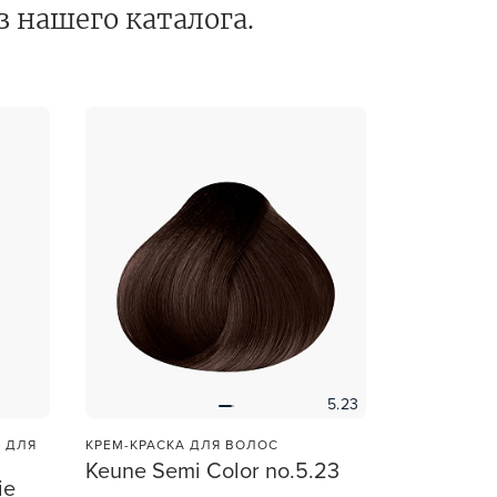
з нашего каталога.
et
зы —
ви
5.23
 ДЛЯ
КРЕМ-КРАСКА ДЛЯ ВОЛОС
Keune Semi Color no.5.23
ie