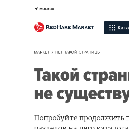
МОСКВА
Ката
Инстр
MARKET
НЕТ ТАКОЙ СТРАНИЦЫ
Уход д
Такой стра
Уход д
не существ
Терапи
голов
Стайли
Окраш
Попробуйте продолжить п
Средст
разделов нашего каталога,