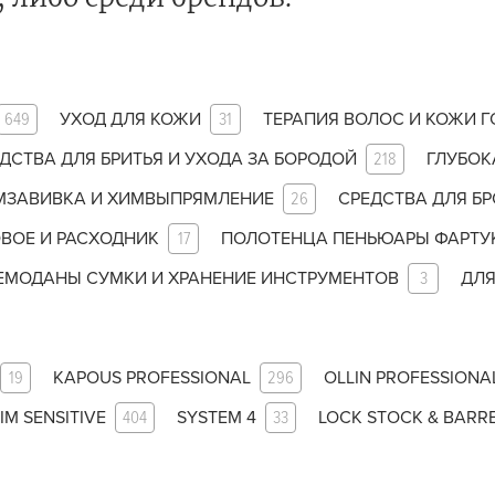
за бородой
ая очистка и detox
н и ботокс для волос
649
УХОД ДЛЯ КОЖИ
31
ТЕРАПИЯ ВОЛОС И КОЖИ 
ивка и
прямление
ДСТВА ДЛЯ БРИТЬЯ И УХОДА ЗА БОРОДОЙ
218
ГЛУБОК
МЗАВИВКА И ХИМВЫПРЯМЛЕНИЕ
26
СРЕДСТВА ДЛЯ БР
ва для бровей и
ВОЕ И РАСХОДНИК
17
ПОЛОТЕНЦА ПЕНЬЮАРЫ ФАРТУ
лоны и парфюм
ЕМОДАНЫ СУМКИ И ХРАНЕНИЕ ИНСТРУМЕНТОВ
3
ДЛЯ
зовое и расходник
енца пеньюары
и и одежда
19
KAPOUS PROFESSIONAL
296
OLLIN PROFESSIONA
изация и
IM SENSITIVE
404
SYSTEM 4
33
LOCK STOCK & BARR
фекция
У нас есть приложение
для твоего смартфона!
ны сумки и хранение
ментов