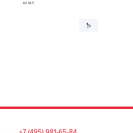
60 МЛ
1
ШТ
+7 (495) 981-65-84