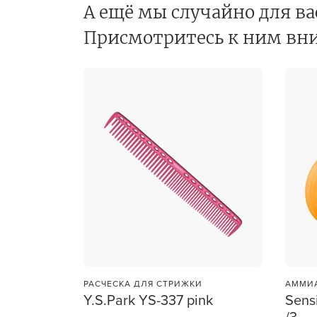
А ещё мы случайно для ва
Для об
Присмотритесь к ним вн
РАСЧЕСКА ДЛЯ СТРИЖКИ
АММИА
Y.S.Park YS-337 pink
Sens