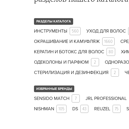
ухода 
Глубок
РАЗДЕЛЫ КАТАЛОГА
Керати
ИНСТРУМЕНТЫ
560
УХОД ДЛЯ ВОЛОС
Химзав
химвы
ОКРАШИВАНИЕ И КАМУФЛЯЖ
1660
СРЕ
КЕРАТИН И БОТОКС ДЛЯ ВОЛОС
80
ХИ
Средст
ресниц
ОДЕКОЛОНЫ И ПАРФЮМ
2
ОДНОРАЗО
Одеко
СТЕРИЛИЗАЦИЯ И ДЕЗИНФЕКЦИЯ
2
Ч
Однора
ИЗБРАННЫЕ БРЕНДЫ
Полот
фартук
SENSIDO MATCH
7
JRL PROFESSIONAL
Стерил
NISHMAN
105
DS
43
REUZEL
75
S
дезин
Чемода
инстру