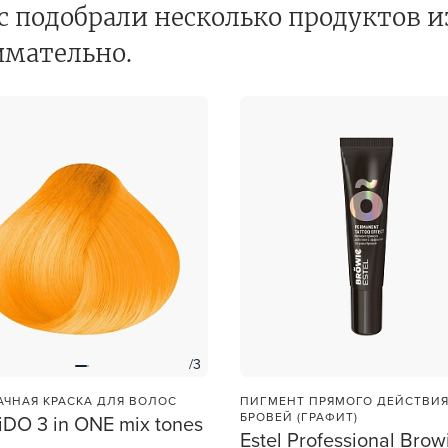
с подобрали несколько продуктов и
В новом приложении RedHare Mark
смотреть товары и оформлять зака
учения
имательно.
удобнее и намного быстрее! Устано
сейчас!
УСТАНОВЛЮ ПОЗЖЕ
/3
ЧНАЯ КРАСКА ДЛЯ ВОЛОС
ПИГМЕНТ ПРЯМОГО ДЕЙСТВИЯ
БРОВЕЙ (ГРАФИТ)
iDO 3 in ONE mix tones
Estel Professional Brow