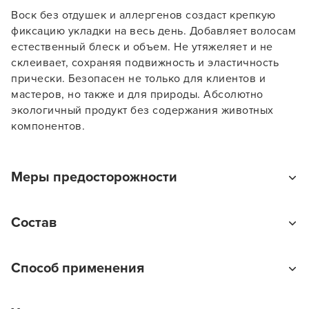
Воск без отдушек и аллергенов создаст крепкую
фиксацию укладки на весь день. Добавляет волосам
естественный блеск и объем. Не утяжеляет и не
склеивает, сохраняя подвижность и эластичность
прически. Безопасен не только для клиентов и
мастеров, но также и для природы. Абсолютно
экологичный продукт без содержания животных
компонентов.
Меры предосторожности
Только для наружного применения. Беречь от детей.
Состав
Не допускать попадания в глаза. При попадании в
глаза промыть водой.
Aqua, VP/VA Copolymer, Cetearyl Alcohol,
Способ применения
Propanediol, Ceteareth-20, Cera Microcristallina,
Paraffin, Glycerin, PVP, Bis-Diglyceryl Polyacyladipate-
Небольшое количество воска разотрите в ладонях и
2, PPG-3 Myristyl Ether, Propylheptyl Caprylate, PEG-12