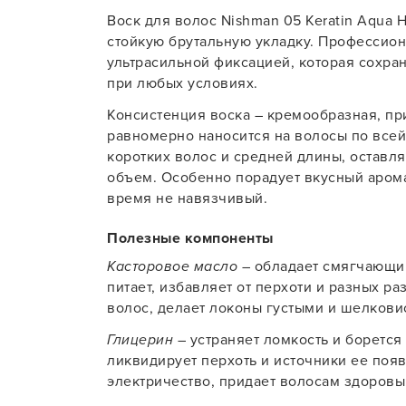
Воск для волос Nishman 05 Keratin Aqua H
Для об
стойкую брутальную укладку. Профессион
ультрасильной фиксацией, которая сохра
при любых условиях.
Консистенция воска – кремообразная, при
равномерно наносится на волосы по всей 
коротких волос и средней длины, оставл
объем. Особенно порадует вкусный аромат
время не навязчивый.
Полезные компоненты
Касторовое масло
– обладает смягчающим
питает, избавляет от перхоти и разных р
волос, делает локоны густыми и шелкови
Глицерин
– устраняет ломкость и борется
ликвидирует перхоть и источники ее появ
электричество, придает волосам здоровы