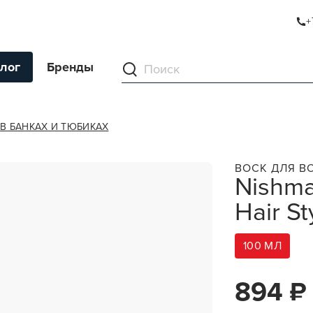
+
R STYLING WAX
лог
Бренды
ументы
В БАНКАХ И ТЮБИКАХ
ля волос
ВОСК ДЛЯ В
Nishma
ля кожи
Hair S
я волос и кожи
ы
100 МЛ
нг
ивание и камуфляж
894 ₽
ва для бритья и