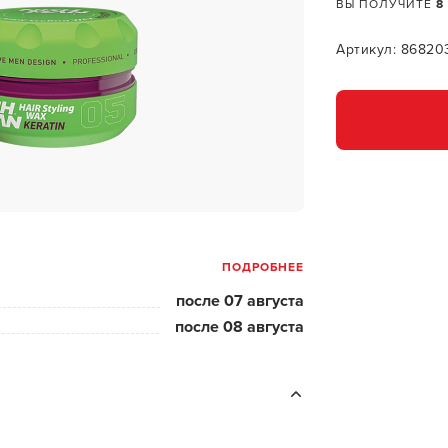
за бородой
ВЫ ПОЛУЧИТЕ
8
ая очистка и detox
Артикул: 86820
н и ботокс для волос
ивка и
прямление
ва для бровей и
лоны и парфюм
ПОДРОБНЕЕ
зовое и расходник
после 07 августа
енца пеньюары
после 08 августа
и и одежда
изация и
фекция
ны сумки и хранение
ментов