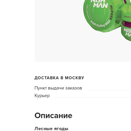
ухода 
Глубок
Керати
Химзав
химвы
Средст
ресниц
Одеко
ДОСТАВКА В МОСКВУ
Однора
Пункт выдачи заказов
Полот
Курьер
фартук
Стерил
Описание
дезин
Чемода
Лесные ягоды
инстру