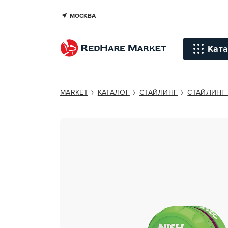
МОСКВА
NISHMAN 05 KERATIN AQUA HAI
Ката
Инстр
MARKET
КАТАЛОГ
СТАЙЛИНГ
СТАЙЛИНГ 
Уход д
Уход д
Терапи
голов
Стайли
Окраш
Средст