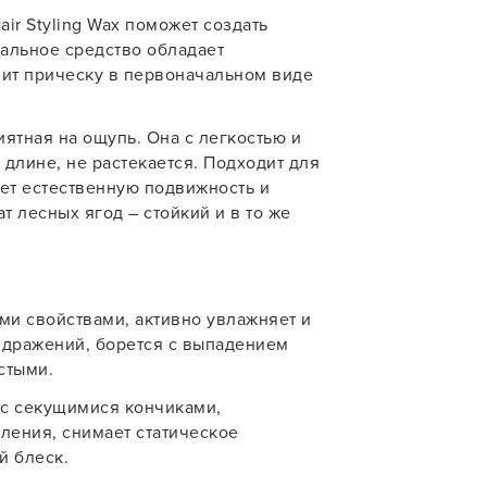
air Styling Wax поможет создать
учения
альное средство обладает
нит прическу в первоначальном виде
У нас есть приложение
для твоего смартфона!
ятная на ощупь. Она с легкостью и
длине, не растекается. Подходит для
В новом приложении RedHare Mark
яет естественную подвижность и
смотреть товары и оформлять зака
 лесных ягод – стойкий и в то же
удобнее и намного быстрее! Устано
сейчас!
и свойствами, активно увлажняет и
аздражений, борется с выпадением
стыми.
 с секущимися кончиками,
УСТАНОВЛЮ ПОЗЖЕ
ления, снимает статическое
й блеск.