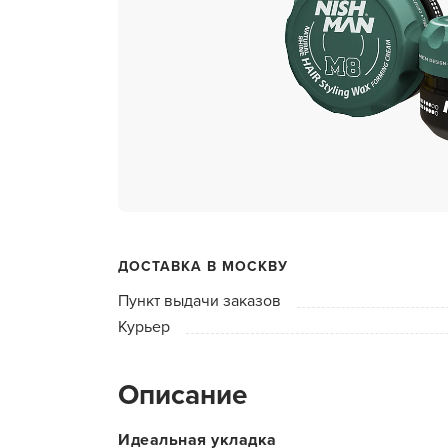
ухода 
Глубок
Керати
Химзав
химвы
Средст
ресниц
Одеко
ДОСТАВКА В МОСКВУ
Однора
Пункт выдачи заказов
Полот
Курьер
фартук
Стерил
Описание
дезин
Чемода
Идеальная укладка
инстру