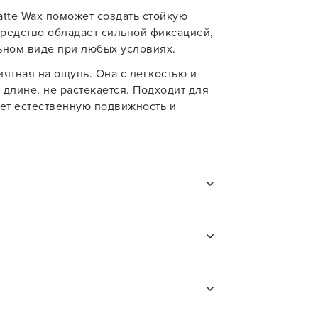
для твоего смартфона!
atte Wax поможет создать стойкую
учения
В новом приложении RedHare Mark
редство обладает сильной фиксацией,
смотреть товары и оформлять зака
ьном виде при любых условиях.
удобнее и намного быстрее! Устано
сейчас!
ятная на ощупь. Она с легкостью и
длине, не растекается. Подходит для
яет естественную подвижность и
и
УСТАНОВЛЮ ПОЗЖЕ
 от детей. Не допускать попадания в
дой.
Castor Oil, Glycerin, Parfum, BHT,
o-2- Nitropropane-1, 3-Diol,
al, D-Limonene.