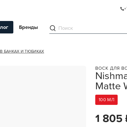
+
TE WAX
лог
Бренды
ументы
В БАНКАХ И ТЮБИКАХ
ля волос
ВОСК ДЛЯ В
Nishma
ля кожи
Matte 
я волос и кожи
ы
100 МЛ
нг
ивание и камуфляж
1 805 
ва для бритья и