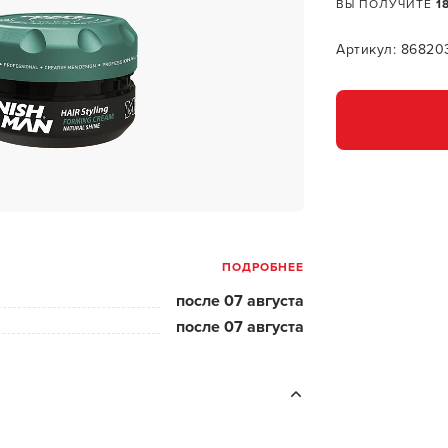
за бородой
ВЫ ПОЛУЧИТЕ
1
ая очистка и detox
Артикул: 8682
н и ботокс для волос
ивка и
прямление
ва для бровей и
лоны и парфюм
ПОДРОБНЕЕ
зовое и расходник
после 07 августа
енца пеньюары
после 07 августа
и и одежда
изация и
фекция
У нас есть приложение
ны сумки и хранение
ментов