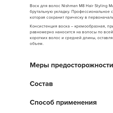
Воск для волос Nishman M8 Hair Styling M
Для об
брутальную укладку. Профессиональное с
которая сохранит прическу в первоначал
Консистенция воска – кремообразная, при
равномерно наносится на волосы по всей 
коротких волос и средней длины, оставл
объем.
Меры предосторожност
Только для наружного применения. Беречь
Состав
глаза. При попадании в глаза промыть во
Aqua, Cetheareth-25, PEG-40 Hydrogenated 
Способ применения
Benzyl Alcohol, PPG-2 Methyl Ether, 2- Brom
lodopropynyl Butylcarbonate, Hexyl Cinnam