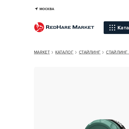
МОСКВА
NISHMAN M8 HAIR STYLING MAT
Ката
Инстр
MARKET
КАТАЛОГ
СТАЙЛИНГ
СТАЙЛИНГ 
Уход д
Уход д
Терапи
голов
Стайли
Окраш
Средст