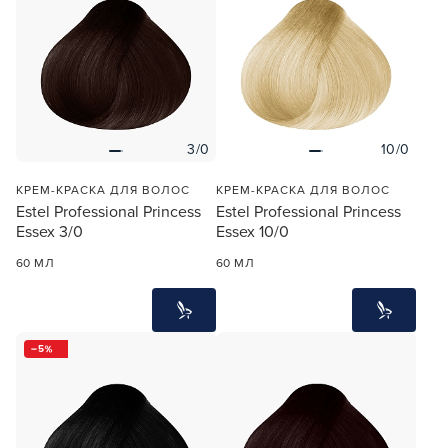
3/0
10/0
Заяц–робот
КРЕМ-КРАСКА ДЛЯ ВОЛОС
КРЕМ-КРАСКА ДЛЯ ВОЛОС
Estel Professional Princess
Estel Professional Princess
Essex 3/0
Essex 10/0
60 МЛ
60 МЛ
В новом приложении RedHare Market для Android
5
смотреть товары и оформлять заказы — удобнее и
намного быстрее!