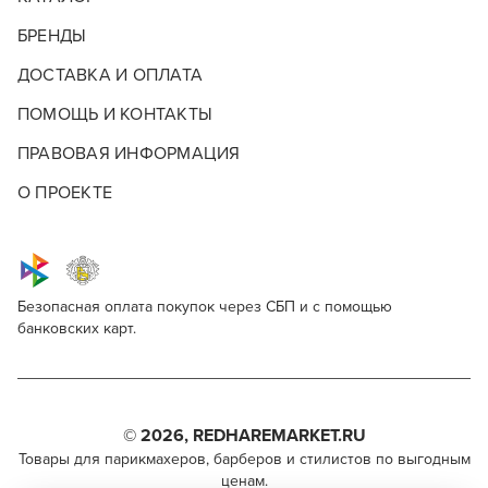
БРЕНДЫ
ДОСТАВКА И ОПЛАТА
ПОМОЩЬ И КОНТАКТЫ
ПРАВОВАЯ ИНФОРМАЦИЯ
О ПРОЕКТЕ
Безопасная оплата покупок через СБП и с помощью
банковских карт.
ПРОФЕССИОНАЛЬНАЯ КОСМЕТИКА ДЛЯ
Профессиональная косметика для волос
Опишите, что бы вы хотели видеть в
Для профессионалов
ВОЛОС ESTEL PROFESSIONAL
Estel Professional
нашем магазине
Этот товар доступен для продажи только
Поделитесь через социальные сети
Estel Professional - находится в постоянном поиске
парикмахерам, барберам, колористам и другим
© 2026, REDHAREMARKET.RU
новых решений для мастеров уже больше 20 лет. И
специалистам бьюти-индустрии.
Что добавить?
Товары для парикмахеров, барберов и стилистов по выгодным
ВКОНТАКТЕ
при этом прекрасно реализует все задуманное в
ценам.