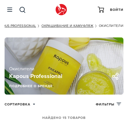
ВОЙТИ
APOUS PROFESSIONAL
ОКРАШИВАНИЕ И КАМУФЛЯЖ
ОКИСЛИТЕЛИ
Окислители
Kapous Professional
ПОДРОБНЕЕ О БРЕНДЕ
СОРТИРОВКА
ФИЛЬТРЫ
НАЙДЕНО 15 ТОВАРОВ