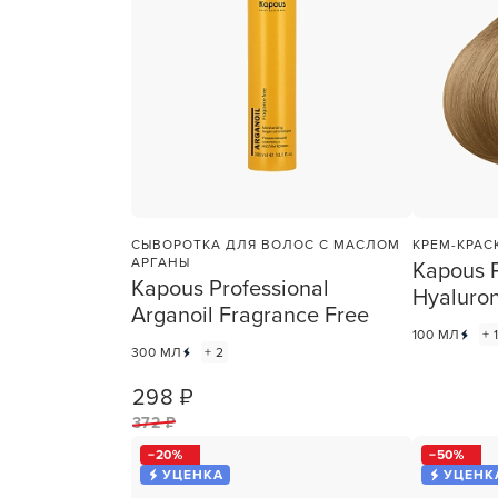
СЫВОРОТКА ДЛЯ ВОЛОС С МАСЛОМ
КРЕМ-КРАС
АРГАНЫ
Kapous P
Kapous Professional
Hyaluron
Arganoil Fragrance Free
100 МЛ
+ 
300 МЛ
+ 2
298 ₽
1
ШТ
372 ₽
20
50
УЦЕНКА
УЦЕНК