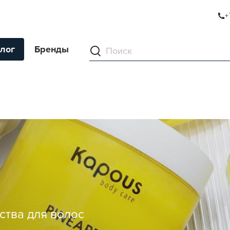
+
лог
Бренды
ументы
ля волос
ля кожи
я волос и кожи
ы
нг
ивание и камуфляж
тва для волос
ва для бритья и