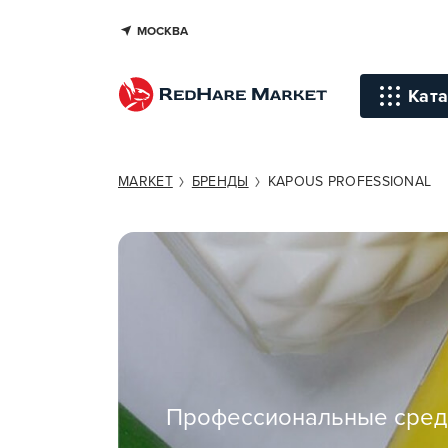
МОСКВА
Ката
Инстр
MARKET
БРЕНДЫ
KAPOUS PROFESSIONAL
Уход д
Уход д
Терапи
голов
Стайли
Окраш
Профессиональные средс
Средст