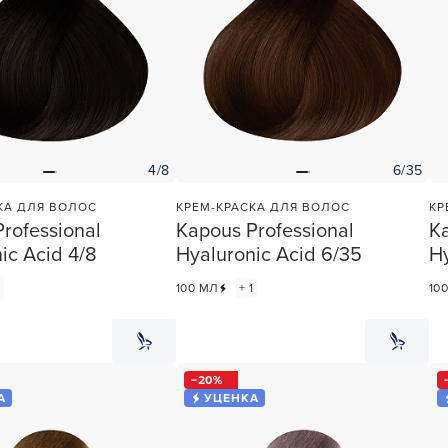
учения
4/8
6/35
КА ДЛЯ ВОЛОС
КРЕМ-КРАСКА ДЛЯ ВОЛОС
КР
rofessional
Kapous Professional
Ka
ic Acid 4/8
Hyaluronic Acid 6/35
Hy
1
100 МЛ
+ 1
10
20
А
УЦЕНКА