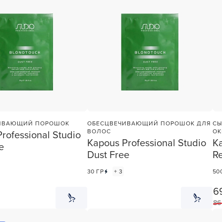
ИВАЮЩИЙ ПОРОШОК
ОБЕСЦВЕЧИВАЮЩИЙ ПОРОШОК ДЛЯ
СЫ
У нас есть приложение
ВОЛОС
ОК
rofessional Studio
для твоего смартфона!
Kapous Professional Studio
Ka
e
Dust Free
R
В новом приложении RedHare Mark
30 ГР
+ 3
50
смотреть товары и оформлять зака
удобнее и намного быстрее! Устано
6
сейчас!
86