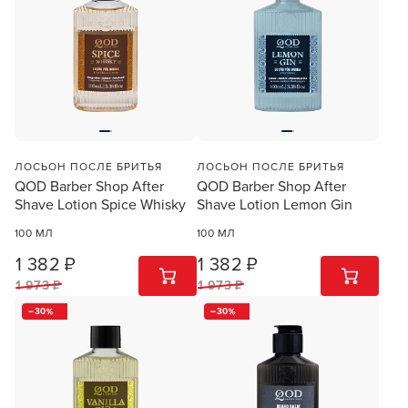
Заяц–робот
ЛОСЬОН ПОСЛЕ БРИТЬЯ
ЛОСЬОН ПОСЛЕ БРИТЬЯ
QOD Barber Shop After
QOD Barber Shop After
Shave Lotion Spice Whisky
Shave Lotion Lemon Gin
100 МЛ
100 МЛ
1 382 ₽
1 382 ₽
1
ШТ
1
ШТ
1 973 ₽
1 973 ₽
В новом приложении RedHare Market для Android
30
30
смотреть товары и оформлять заказы — удобнее и
намного быстрее!
УСТАНОВИТЬ ИЗ GOOGLE PLAY