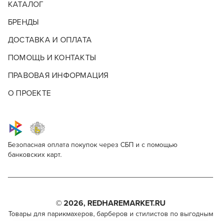
КАТАЛОГ
БРЕНДЫ
ДОСТАВКА И ОПЛАТА
ПОМОЩЬ И КОНТАКТЫ
ПРАВОВАЯ ИНФОРМАЦИЯ
О ПРОЕКТЕ
Безопасная оплата покупок через СБП и с помощью
банковских карт.
Окрашивание и камуфляж REBEL BARBER
ОКРАШИВАНИЕ И КАМУФЛЯЖ REBEL
Опишите, что бы вы хотели видеть в
Для профессионалов
нашем магазине
BARBER
Этот товар доступен для продажи только
Бренд Rebel зародился в марте 2017 года с
Поделитесь через социальные сети
парикмахерам, барберам, колористам и другим
появления аккаунта rebel.bible в социальных сетях.
© 2026, REDHAREMARKET.RU
специалистам бьюти-индустрии.
Основатели стремились изменить зарождающуюся
Что добавить?
Товары для парикмахеров, барберов и стилистов по выгодным
ВКОНТАКТЕ