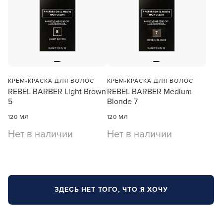
В новом приложении RedHare Market для Android
смотреть товары и оформлять заказы — удобнее и
КРЕМ-КРАСКА ДЛЯ ВОЛОС
КРЕМ-КРАСКА ДЛЯ ВОЛОС
намного быстрее!
REBEL BARBER Light Brown
REBEL BARBER Medium
5
Blonde 7
УСТАНОВИТЬ ИЗ GOOGLE PLAY
120 МЛ
120 МЛ
Нет в наличии
Нет в наличии
ПРОДОЛЖУ ЗДЕСЬ
ЗДЕСЬ НЕТ ТОГО, ЧТО Я ХОЧУ