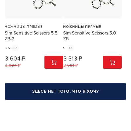
В новом приложении RedHare Market для Android
НОЖНИЦЫ ПРЯМЫЕ
НОЖНИЦЫ ПРЯМЫЕ
смотреть товары и оформлять заказы — удобнее и
Sim Sensitive Scissors 5.5
Sim Sensitive Scissors 5.0
намного быстрее!
ZB-2
ZB
5.5
+ 1
5
+ 1
УСТАНОВИТЬ ИЗ GOOGLE PLAY
3 604 ₽
3 313 ₽
1
ШТ
1
ШТ
4 004 ₽
3 681 ₽
ПРОДОЛЖУ ЗДЕСЬ
ЗДЕСЬ НЕТ ТОГО, ЧТО Я ХОЧУ