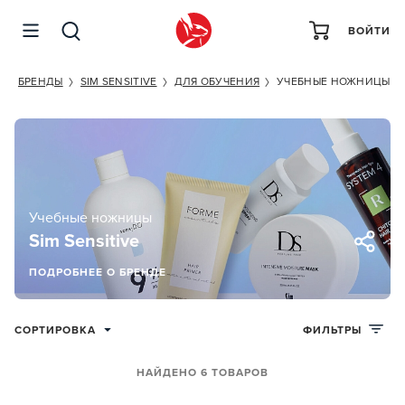
ВОЙТИ
T
БРЕНДЫ
SIM SENSITIVE
ДЛЯ ОБУЧЕНИЯ
УЧЕБНЫЕ НОЖНИЦЫ
Учебные ножницы
Sim Sensitive
ПОДРОБНЕЕ О БРЕНДЕ
СОРТИРОВКА
ФИЛЬТРЫ
НАЙДЕНО 6 ТОВАРОВ