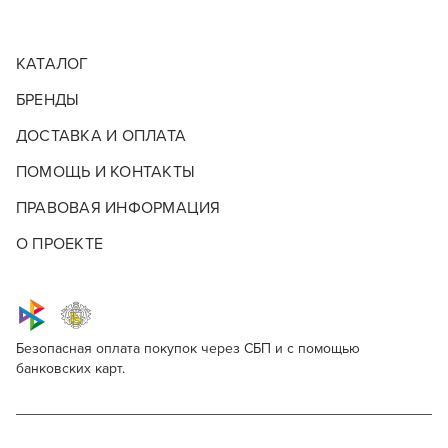
КАТАЛОГ
БРЕНДЫ
ДОСТАВКА И ОПЛАТА
ПОМОЩЬ И КОНТАКТЫ
ПРАВОВАЯ ИНФОРМАЦИЯ
О ПРОЕКТЕ
Безопасная оплата покупок через СБП и с помощью
банковских карт.
SensiDO Cover shades 3 in ONE 6/013
Для профессионалов
Поделитесь через социальные сети
Этот товар доступен для продажи только