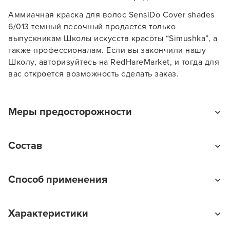
Заяц–робот
Аммиачная краска для волос SensiDo Cover shades
6/013 темный песочный продается только
выпускникам Школы искусств красоты “Simushka”, а
также профессионалам. Если вы закончили нашу
Школу, авторизуйтесь на RedHareMarket, и тогда для
вас откроется возможность сделать заказ.
В новом приложении RedHare Market для Android
смотреть товары и оформлять заказы — удобнее и
намного быстрее!
Меры предосторожности
УСТАНОВИТЬ ИЗ GOOGLE PLAY
Избегайте попадания в глаза. При попадании в глаза
Состав
немедленно промойте их водой.
ПРОДОЛЖУ ЗДЕСЬ
Aqua, Cetearyl Alcohol, Propylene Glycol, Oleyl
Способ применения
Alcohol, Ceteareth-33, Ethanolamine, Stearic Acid,
Palmitic Acid, Dioleyl Phosphate, Ammonia, Oleth-5
Продукт предназначен только для
Phosphate, Argania Spinosa Kernel Oil, Sodium
Характеристики
профессионального использования. Перед
Cetearyl Sulfate, Hydrolyzed Vegetable Protein PG-
нанесением продукта на волосы тщательно
propyl Silanetriol, Polyquaternium-6, Toluene-2,5-