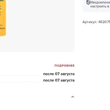
за бородой
Уведомлени
настроить 
ая очистка и detox
н и ботокс для волос
Артикул: 46207
ивка и
прямление
ва для бровей и
лоны и парфюм
ПОДРОБНЕЕ
зовое и расходник
после 07 августа
енца пеньюары
после 07 августа
и и одежда
изация и
фекция
ны сумки и хранение
ментов