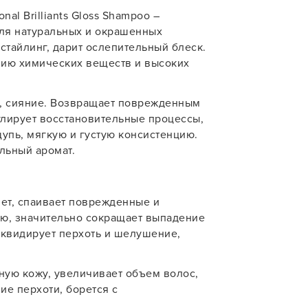
al Brilliants Gloss Shampoo –
учения
ля натуральных и окрашенных
стайлинг, дарит ослепительный блеск.
вию химических веществ и высоких
У нас есть приложение
для твоего смартфона!
ь, сияние. Возвращает поврежденным
улирует восстановительные процессы,
В новом приложении RedHare Mark
упь, мягкую и густую консистенцию.
смотреть товары и оформлять зака
льный аромат.
удобнее и намного быстрее! Устано
сейчас!
яет, спаивает поврежденные и
ию, значительно сокращает выпадение
иквидирует перхоть и шелушение,
УСТАНОВЛЮ ПОЗЖЕ
ую кожу, увеличивает объем волос,
ие перхоти, борется с