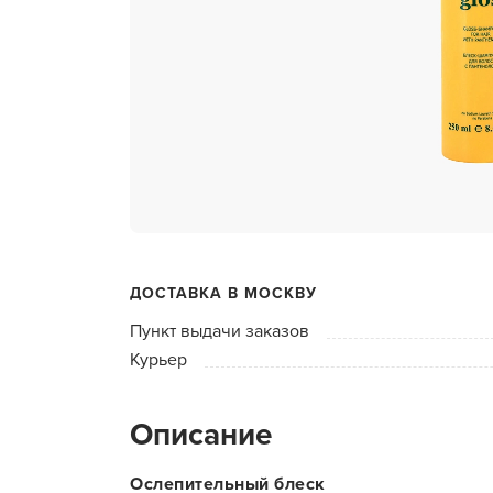
ухода 
Глубок
Керати
Химзав
химвы
Средст
ресниц
Одеко
ДОСТАВКА В МОСКВУ
Однора
Пункт выдачи заказов
Полот
Курьер
фартук
Стерил
Описание
дезин
Чемода
Ослепительный блеск
инстру