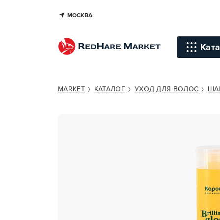
МОСКВА
KAPOUS PROFESSIONAL BRILLI
Ката
Инстр
MARKET
КАТАЛОГ
УХОД ДЛЯ ВОЛОС
ША
Уход д
Уход д
Терапи
голов
Стайли
Окраш
Средст