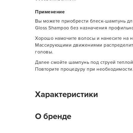
Применение
Вы можете приобрести блеск-шампунь для в
Gloss Shampoo без назначения профильно
Хорошо намочите волосы и нанесите на н
Массирующими движениями распределите
головы.
Далее смойте шампунь под струей теплой
Повторите процедуру при необходимости
Характеристики
Тип товара
Ш
О бренде
На какие волосы наносится
Н