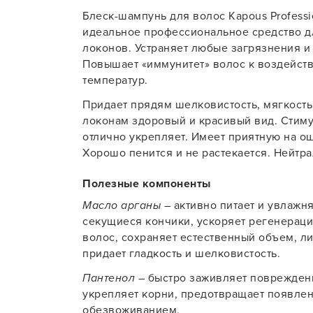
Блеск-шампунь для волос Kapous Profession
Для об
идеальное профессиональное средство д
локонов. Устраняет любые загрязнения и 
Повышает «иммунитет» волос к воздейст
температур.
Придает прядям шелковистость, мягкост
локонам здоровый и красивый вид. Стим
отлично укрепляет. Имеет приятную на ощ
Хорошо пенится и не растекается. Нейтра
Полезные компоненты
Масло арганы
– активно питает и увлажн
секущиеся кончики, ускоряет регенерац
волос, сохраняет естественный объем, л
придает гладкость и шелковистость.
Пантенол
– быстро заживляет поврежденн
укрепляет корни, предотвращает появлен
обезвоживанием.