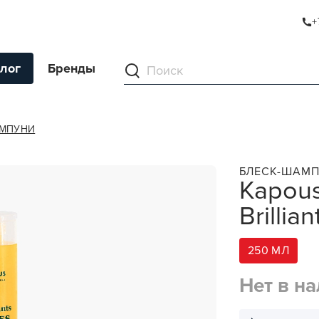
+
ANTS GLOSS SHAMPOO
лог
Бренды
ументы
МПУНИ
ля волос
БЛЕСК-ШАМП
Kapous
ля кожи
Brilli
я волос и кожи
ы
250 МЛ
нг
Нет в н
ивание и камуфляж
ва для бритья и