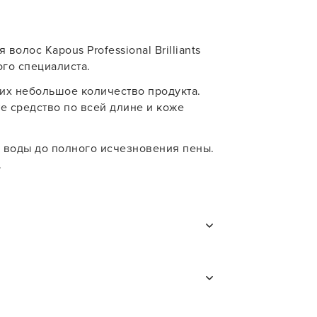
олос Kapous Professional Brilliants
го специалиста.
их небольшое количество продукта.
 средство по всей длине и коже
 воды до полного исчезновения пены.
.
ампунь для волос
а влажные