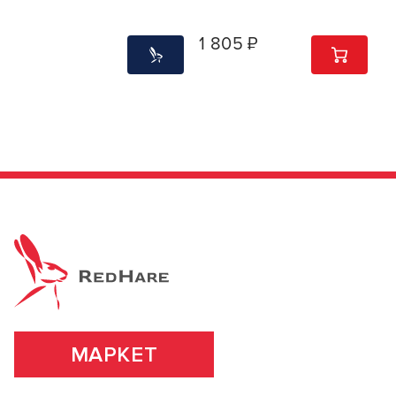
1 805 ₽
1
ШТ
МАРКЕТ