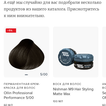
А ещё мы случайно для вас подобрали несколько
продуктов из нашего каталога. Присмотритесь
к ним внимательно.
5
В новом приложении RedHare Market для Android
смотреть товары и оформлять заказы — удобнее и
намного быстрее!
УСТАНОВИТЬ ИЗ GOOGLE PLAY
5/00
ПРОДОЛЖУ ЗДЕСЬ
ПЕРМАНЕНТНАЯ КРЕМ-
ВОСК ДЛЯ ВОЛОС
А
КРАСКА ДЛЯ ВОЛОС
В
Nishman M9 Hair Styling
Ollin Professional
Se
Matte Wax
Performance 5/00
O
100 МЛ
60 МЛ
60