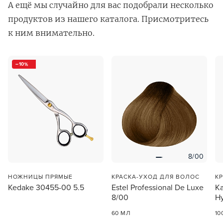
А ещё мы случайно для вас подобрали несколько
продуктов из нашего каталога. Присмотритесь
к ним внимательно.
10
В новом приложении RedHare Market для Android
смотреть товары и оформлять заказы — удобнее и
намного быстрее!
УСТАНОВИТЬ ИЗ GOOGLE PLAY
8/00
ПРОДОЛЖУ ЗДЕСЬ
НОЖНИЦЫ ПРЯМЫЕ
КРАСКА-УХОД ДЛЯ ВОЛОС
К
Kedake 30455-00 5.5
Estel Professional De Luxe
Ka
8/00
Hy
60 МЛ
10