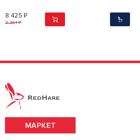
8 425 ₽
1
ШТ
9 361 ₽
МАРКЕТ