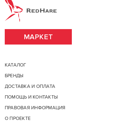
положительных эмоций и смогли воплотить в жизнь
Основа (консистенция)
Крем
несчетное количество неповторимых образов.
ВСЕ ХАРАКТЕРИСТИКИ
ПОДРОБНЕЕ О БРЕНДЕ
МАРКЕТ
КАТАЛОГ
БРЕНДЫ
ДОСТАВКА И ОПЛАТА
ПОМОЩЬ И КОНТАКТЫ
ПРАВОВАЯ ИНФОРМАЦИЯ
О ПРОЕКТЕ