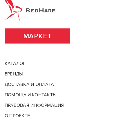
положительных эмоций и смогли воплотить в жизнь
Основа (консистенция)
Крем
несчетное количество неповторимых образов.
ВСЕ ХАРАКТЕРИСТИКИ
ПОДРОБНЕЕ О БРЕНДЕ
МАРКЕТ
КАТАЛОГ
БРЕНДЫ
ДОСТАВКА И ОПЛАТА
ПОМОЩЬ И КОНТАКТЫ
ПРАВОВАЯ ИНФОРМАЦИЯ
О ПРОЕКТЕ