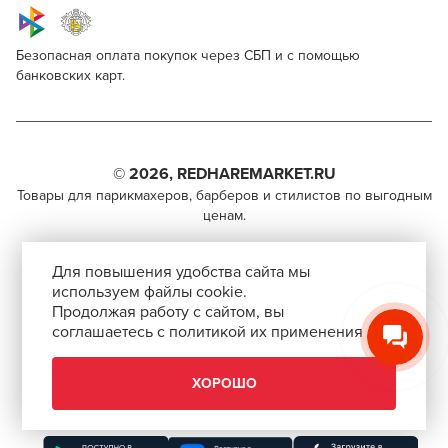
Безопасная оплата покупок через СБП и с помощью
банковских карт.
Estel Professional De Luxe 9/7
Для профессионалов
Поделитесь через социальные сети
Этот товар доступен для продажи только
парикмахерам, барберам, колористам и другим
© 2026, REDHAREMARKET.RU
ВКОНТАКТЕ
специалистам бьюти-индустрии.
Товары для парикмахеров, барберов и стилистов по выгодным
ценам.
TELEGRAM
Чтобы стать профессионалом, нужно активировать
+7 (495) 981-65-84
инвайт-код в Профиле пользователя
WHATSAPP
Для повышения удобства сайта мы
info@redhare.ru
используем файлы cookie.
Продолжая работу с сайтом, вы
г. Москва, ул. Нижняя Красносельская, 35-64,
соглашаетесь с политикой их применения
СКОПИРОВАТЬ ССЫЛКУ
этаж 6, помещение 1, комната 22, кабинет 2
АВТОРИЗОВАТЬСЯ
СМОТРЕТЬ НА КАРТЕ
ХОРОШО
ЗАКРЫТЬ
Скачать приложение “Redhare Market”
ЗАКРЫТЬ