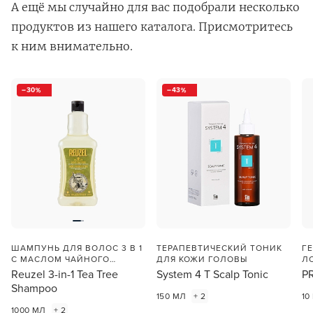
А ещё мы случайно для вас подобрали несколько
продуктов из нашего каталога. Присмотритесь
к ним внимательно.
30
43
В новом приложении RedHare Market для Android
смотреть товары и оформлять заказы — удобнее и
намного быстрее!
УСТАНОВИТЬ ИЗ GOOGLE PLAY
ПРОДОЛЖУ ЗДЕСЬ
ШАМПУНЬ ДЛЯ ВОЛОС 3 В 1
ТЕРАПЕВТИЧЕСКИЙ ТОНИК
Г
С МАСЛОМ ЧАЙНОГО
ДЛЯ КОЖИ ГОЛОВЫ
Л
ДЕРЕВА
Reuzel 3-in-1 Tea Tree
System 4 T Scalp Tonic
P
Shampoo
150 МЛ
+ 2
10
1000 МЛ
+ 2