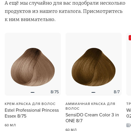
А ещё мы случайно для вас подобрали несколько
продуктов из нашего каталога. Присмотритесь
к ним внимательно.
В новом приложении RedHare Market для Android
смотреть товары и оформлять заказы — удобнее и
намного быстрее!
УСТАНОВИТЬ ИЗ GOOGLE PLAY
8/75
8/7
ПРОДОЛЖУ ЗДЕСЬ
КРЕМ-КРАСКА ДЛЯ ВОЛОС
АММИАЧНАЯ КРАСКА ДЛЯ
Т
ВОЛОС
Estel Professional Princess
Wa
SensiDO Cream Color 3 in
Essex 8/75
0
ONE 8/7
60 МЛ
60 МЛ