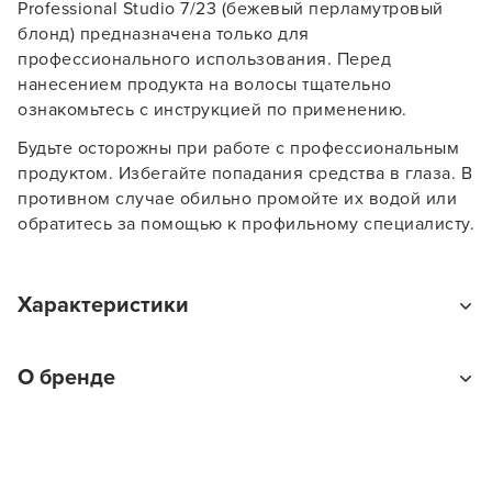
Professional Studio 7/23 (бежевый перламутровый
блонд) предназначена только для
ПРОДОЛЖУ ЗДЕСЬ
профессионального использования. Перед
нанесением продукта на волосы тщательно
ознакомьтесь с инструкцией по применению.
Будьте осторожны при работе с профессиональным
продуктом. Избегайте попадания средства в глаза. В
противном случае обильно промойте их водой или
обратитесь за помощью к профильному специалисту.
Характеристики
Тип товара
О бренде
Краска для волос
На какие волосы наносится
На влажные