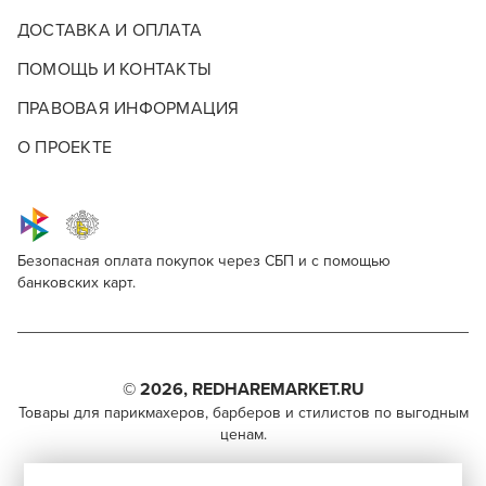
ДОСТАВКА И ОПЛАТА
ПОМОЩЬ И КОНТАКТЫ
ПРАВОВАЯ ИНФОРМАЦИЯ
О ПРОЕКТЕ
Безопасная оплата покупок через СБП и с помощью
банковских карт.
Kapous Professional Studio 7/23
Для профессионалов
Поделитесь через социальные сети
Этот товар доступен для продажи только
парикмахерам, барберам, колористам и другим
© 2026, REDHAREMARKET.RU
ВКОНТАКТЕ
специалистам бьюти-индустрии.
Товары для парикмахеров, барберов и стилистов по выгодным
ценам.
TELEGRAM
Чтобы стать профессионалом, нужно активировать
+7 (495) 981-65-84
инвайт-код в Профиле пользователя