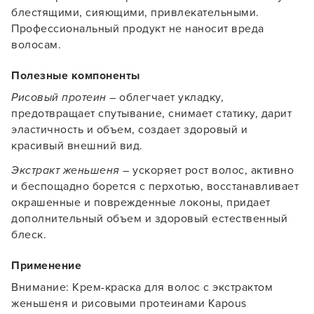
блестящими, сияющими, привлекательными.
Профессиональный продукт не наносит вреда
волосам.
Полезные компоненты
Рисовый протеин
– облегчает укладку,
предотвращает спутывание, снимает статику, дарит
Заяц–робот
эластичность и объем, создает здоровый и
красивый внешний вид.
Экстракт женьшеня
– ускоряет рост волос, активно
и беспощадно борется с перхотью, восстанавливает
окрашенные и поврежденные локоны, придает
дополнительный объем и здоровый естественный
В новом приложении RedHare Market для Android
блеск.
смотреть товары и оформлять заказы — удобнее и
намного быстрее!
Применение
Внимание: Крем-краска для волос с экстрактом
УСТАНОВИТЬ ИЗ GOOGLE PLAY
женьшеня и рисовыми протеинами Kapous