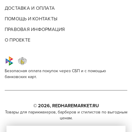
ДОСТАВКА И ОПЛАТА
ПОМОЩЬ И КОНТАКТЫ
ПРАВОВАЯ ИНФОРМАЦИЯ
О ПРОЕКТЕ
Безопасная оплата покупок через СБП и с помощью
банковских карт.
Kapous Professional Studio 9/1
Для профессионалов
Поделитесь через социальные сети
Этот товар доступен для продажи только
парикмахерам, барберам, колористам и другим
© 2026, REDHAREMARKET.RU
ВКОНТАКТЕ
специалистам бьюти-индустрии.
Товары для парикмахеров, барберов и стилистов по выгодным
ценам.
TELEGRAM
Чтобы стать профессионалом, нужно активировать
+7 (495) 981-65-84
инвайт-код в Профиле пользователя