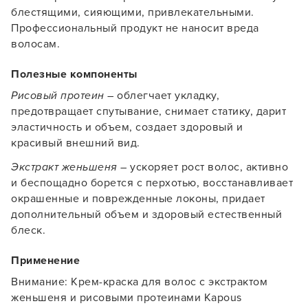
блестящими, сияющими, привлекательными.
Профессиональный продукт не наносит вреда
волосам.
Полезные компоненты
Рисовый протеин
– облегчает укладку,
предотвращает спутывание, снимает статику, дарит
Заяц–робот
эластичность и объем, создает здоровый и
красивый внешний вид.
Экстракт женьшеня
– ускоряет рост волос, активно
и беспощадно борется с перхотью, восстанавливает
окрашенные и поврежденные локоны, придает
дополнительный объем и здоровый естественный
В новом приложении RedHare Market для Android
блеск.
смотреть товары и оформлять заказы — удобнее и
намного быстрее!
Применение
Внимание: Крем-краска для волос с экстрактом
УСТАНОВИТЬ ИЗ GOOGLE PLAY
женьшеня и рисовыми протеинами Kapous