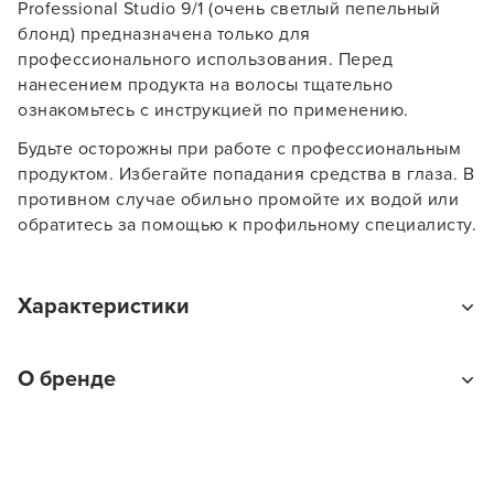
Professional Studio 9/1 (очень светлый пепельный
блонд) предназначена только для
ПРОДОЛЖУ ЗДЕСЬ
профессионального использования. Перед
нанесением продукта на волосы тщательно
ознакомьтесь с инструкцией по применению.
Будьте осторожны при работе с профессиональным
продуктом. Избегайте попадания средства в глаза. В
противном случае обильно промойте их водой или
обратитесь за помощью к профильному специалисту.
Характеристики
Тип товара
О бренде
Краска для волос
На какие волосы наносится
На влажные