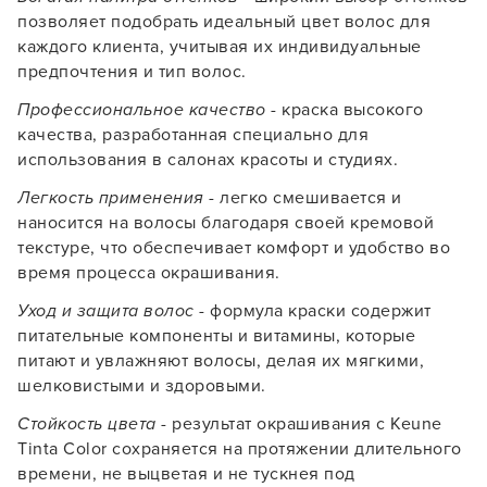
позволяет подобрать идеальный цвет волос для
каждого клиента, учитывая их индивидуальные
предпочтения и тип волос.
Профессиональное качество
- краска высокого
качества, разработанная специально для
использования в салонах красоты и студиях.
Легкость применения
- легко смешивается и
Заяц–робот
наносится на волосы благодаря своей кремовой
текстуре, что обеспечивает комфорт и удобство во
время процесса окрашивания.
Уход и защита волос
- формула краски содержит
питательные компоненты и витамины, которые
питают и увлажняют волосы, делая их мягкими,
шелковистыми и здоровыми.
В новом приложении RedHare Market для Android
смотреть товары и оформлять заказы — удобнее и
Стойкость цвета
- результат окрашивания с Keune
намного быстрее!
Tinta Color сохраняется на протяжении длительного
времени, не выцветая и не тускнея под