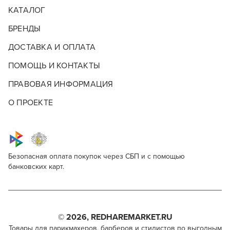
КАТАЛОГ
БРЕНДЫ
ДОСТАВКА И ОПЛАТА
ПОМОЩЬ И КОНТАКТЫ
ПРАВОВАЯ ИНФОРМАЦИЯ
О ПРОЕКТЕ
Безопасная оплата покупок через СБП и с помощью
банковских карт.
Keune Tinta Color no.7.00 UC
Для профессионалов
Поделитесь через социальные сети
Этот товар доступен для продажи только
парикмахерам, барберам, колористам и другим
© 2026, REDHAREMARKET.RU
ВКОНТАКТЕ
специалистам бьюти-индустрии.
Товары для парикмахеров, барберов и стилистов по выгодным