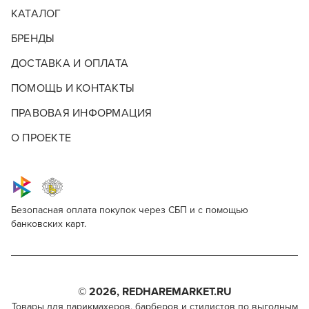
КАТАЛОГ
БРЕНДЫ
ДОСТАВКА И ОПЛАТА
ПОМОЩЬ И КОНТАКТЫ
ПРАВОВАЯ ИНФОРМАЦИЯ
О ПРОЕКТЕ
Безопасная оплата покупок через СБП и с помощью
банковских карт.
Keune Tinta Color no.9
Для профессионалов
Поделитесь через социальные сети
Этот товар доступен для продажи только
парикмахерам, барберам, колористам и другим
© 2026, REDHAREMARKET.RU
ВКОНТАКТЕ
специалистам бьюти-индустрии.
Товары для парикмахеров, барберов и стилистов по выгодным