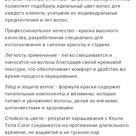
позволяет подобрать идеальный цвет волос для
каждого клиента, учитывая их индивидуальные
предпочтения и тип волос.
Профессиональное качество
- краска высокого
качества, разработанная специально для
использования в салонах красоты и студиях.
Легкость применения
- легко смешивается и
Заяц–робот
наносится на волосы благодаря своей кремовой
текстуре, что обеспечивает комфорт и удобство во
время процесса окрашивания.
Уход и защита волос
- формула краски содержит
питательные компоненты и витамины, которые
питают и увлажняют волосы, делая их мягкими,
шелковистыми и здоровыми.
В новом приложении RedHare Market для Android
смотреть товары и оформлять заказы — удобнее и
Стойкость цвета
- результат окрашивания с Keune
намного быстрее!
Tinta Color сохраняется на протяжении длительного
времени, не выцветая и не тускнея под