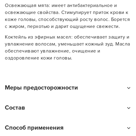
Освежающая мята: имеет антибактериальное и
освежающие свойства. Стимулирует приток крови к
коже головы, способствующий росту волос. Борется
с жиром, перхотью и дарит ощущение свежести.
Коктейль из эфирных масел: обеспечивает защиту и
увлажнение волосам, уменьшает кожный зуд. Масла
обеспечивают увлажнение, очищение и
оздоровление кожи головы.
Заяц–робот
Меры предосторожности
Только для наружного применения. Беречь от детей.
Состав
Не допускать попадания в глаза. При попадании в
глаза промыть водой.
Вода, Циклопентасилоксан, Бегентримония хлорид,
В новом приложении RedHare Market для Android
Способ применения
Цетеариловый спирт, Цетримония хлорид,
смотреть товары и оформлять заказы — удобнее и
Поликватерниум-37, Жидкий воск, Трицедет-6,