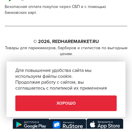
Безопасная оплата покупок через СБП и с помощью
банковских карт.
Beardburys Freeze Condit
Для профессионалов
Поделитесь через социальные сети
Этот товар доступен для продажи только
парикмахерам, барберам, колористам и другим
© 2026, REDHAREMARKET.RU
ВКОНТАКТЕ
специалистам бьюти-индустрии.
Товары для парикмахеров, барберов и стилистов по выгодным
ценам.
TELEGRAM
Чтобы стать профессионалом, нужно активировать
+7 (495) 981-65-84
инвайт-код в Профиле пользователя
WHATSAPP
Для повышения удобства сайта мы
info@redhare.ru
используем файлы cookie.
Продаём со скидкой!
Продолжая работу с сайтом, вы
г. Москва, ул. Нижняя Красносельская, 35-64,
соглашаетесь с политикой их применения
СКОПИРОВАТЬ ССЫЛКУ
Заказывайте этот товар по специальной цене!
этаж 6, помещение 1, комната 22, кабинет 2
АВТОРИЗОВАТЬСЯ
СМОТРЕТЬ НА КАРТЕ
ХОРОШО
ХОРОШО
ЗАКРЫТЬ
Скачать приложение “Redhare Market”
ЗАКРЫТЬ