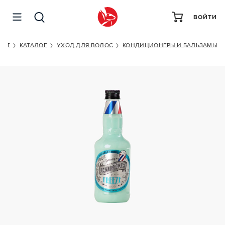
ВОЙТИ
BEARDBURYS FREEZE CONDIT
KET
КАТАЛОГ
УХОД ДЛЯ ВОЛОС
КОНДИЦИОНЕРЫ И БАЛЬЗАМЫ