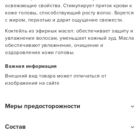
освежающие свойства. Стимулирует приток крови к
коже головы, способствующий росту волос. Борется
с жиром, перхотью и дарит ощущение свежести.
Коктейль из эфирных масел: обеспечивает защиту и
увлажнение волосам, уменьшает кожный зуд. Масла
обеспечивают увлажнение, очищение и
оздоровление кожи головы.
Важная информация
Внешний вид товара может отличаться от
изображения на сайте
Заяц–робот
Меры предосторожности
Только для наружного применения. Беречь от детей.
Состав
Не допускать попадания в глаза. При попадании в
глаза промыть водой.
В новом приложении RedHare Market для Android