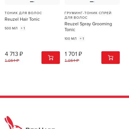
ингредиентов.
Условия хранения
от +5 до +25С
ТОНИК ДЛЯ ВОЛОС
ГРУМИНГ-ТОНИК СПРЕЙ
ПОДРОБНЕЕ О БРЕНДЕ
ДЛЯ ВОЛОС
Reuzel Hair Tonic
ВСЕ ХАРАКТЕРИСТИКИ
Reuzel Spray Grooming
500 МЛ
+ 1
Tonic
100 МЛ
+ 1
4 713 ₽
1 701 ₽
1
ШТ
1
ШТ
1 051 ₽
1 051 ₽