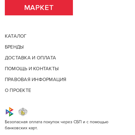
МАРКЕТ
КАТАЛОГ
БРЕНДЫ
ДОСТАВКА И ОПЛАТА
ПОМОЩЬ И КОНТАКТЫ
ПРАВОВАЯ ИНФОРМАЦИЯ
О ПРОЕКТЕ
Красные скидки
Безопасная оплата покупок через СБП и с помощью
банковских карт.
Paul Rivera Perfect All Softening Shampoo
Для профессионалов
Красные скидки – это горячие предложения, которые