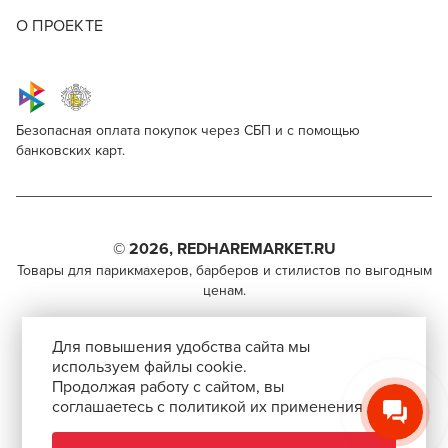
О ПРОЕКТЕ
Безопасная оплата покупок через СБП и с помощью
банковских карт.
I love my hair Spider M Black
Для профессионалов
Поделитесь через социальные сети
Этот товар доступен для продажи только
парикмахерам, барберам, колористам и другим
© 2026, REDHAREMARKET.RU
ВКОНТАКТЕ
специалистам бьюти-индустрии.
Товары для парикмахеров, барберов и стилистов по выгодным
ценам.
TELEGRAM
Чтобы стать профессионалом, нужно активировать
+7 (495) 981-65-84
инвайт-код в Профиле пользователя
WHATSAPP
Для повышения удобства сайта мы
info@redhare.ru
используем файлы cookie.
Продолжая работу с сайтом, вы
г. Москва, ул. Нижняя Красносельская, 35-64,
соглашаетесь с политикой их применения
СКОПИРОВАТЬ ССЫЛКУ
этаж 6, помещение 1, комната 22, кабинет 2
АВТОРИЗОВАТЬСЯ