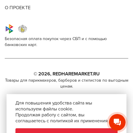
О ПРОЕКТЕ
Безопасная оплата покупок через СБП и с помощью
банковских карт.
I love my hair Spider M Pink
Для профессионалов
Поделитесь через социальные сети
Этот товар доступен для продажи только
парикмахерам, барберам, колористам и другим
© 2026, REDHAREMARKET.RU
ВКОНТАКТЕ
специалистам бьюти-индустрии.
Товары для парикмахеров, барберов и стилистов по выгодным
ценам.
TELEGRAM
Чтобы стать профессионалом, нужно активировать
+7 (495) 981-65-84
инвайт-код в Профиле пользователя
WHATSAPP
Для повышения удобства сайта мы
info@redhare.ru
используем файлы cookie.
Продолжая работу с сайтом, вы
г. Москва, ул. Нижняя Красносельская, 35-64,
соглашаетесь с политикой их применения
СКОПИРОВАТЬ ССЫЛКУ
этаж 6, помещение 1, комната 22, кабинет 2
АВТОРИЗОВАТЬСЯ