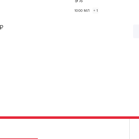
9%
a
1000 МЛ
+ 1
Л
₽
1
ШТ