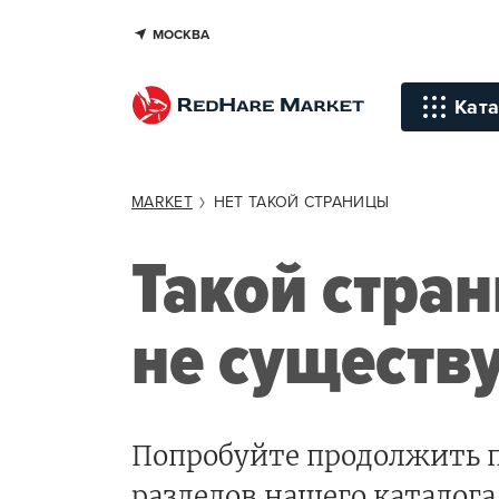
МОСКВА
Ката
Инстр
MARKET
НЕТ ТАКОЙ СТРАНИЦЫ
Уход д
Такой стра
Уход д
не существ
Терапи
голов
Стайли
Окраш
Попробуйте продолжить п
Средст
разделов нашего каталога,