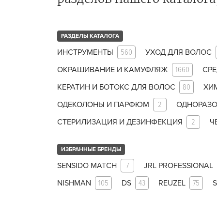
ухода 
Глубок
РАЗДЕЛЫ КАТАЛОГА
Керати
ИНСТРУМЕНТЫ
560
УХОД ДЛЯ ВОЛОС
Химзав
химвы
ОКРАШИВАНИЕ И КАМУФЛЯЖ
1660
СРЕ
КЕРАТИН И БОТОКС ДЛЯ ВОЛОС
80
ХИ
Средст
ресниц
ОДЕКОЛОНЫ И ПАРФЮМ
2
ОДНОРАЗО
Одеко
СТЕРИЛИЗАЦИЯ И ДЕЗИНФЕКЦИЯ
2
Ч
Однора
ИЗБРАННЫЕ БРЕНДЫ
Полот
фартук
SENSIDO MATCH
7
JRL PROFESSIONAL
Стерил
NISHMAN
105
DS
43
REUZEL
75
S
дезин
Чемода
инстру