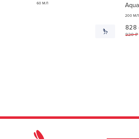
60 МЛ
Aqu
200 М
828 
920 ₽