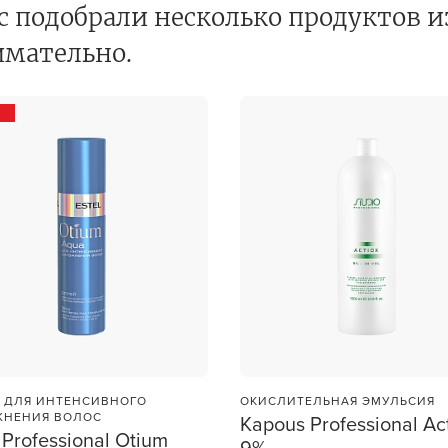
с подобрали несколько продуктов и
В новом приложении RedHare Mark
учения
смотреть товары и оформлять зака
имательно.
удобнее и намного быстрее! Устано
сейчас!
УСТАНОВЛЮ ПОЗЖЕ
 ДЛЯ ИНТЕНСИВНОГО
ОКИСЛИТЕЛЬНАЯ ЭМУЛЬСИЯ
ЖНЕНИЯ ВОЛОС
Kapous Professional Ac
 Professional Otium