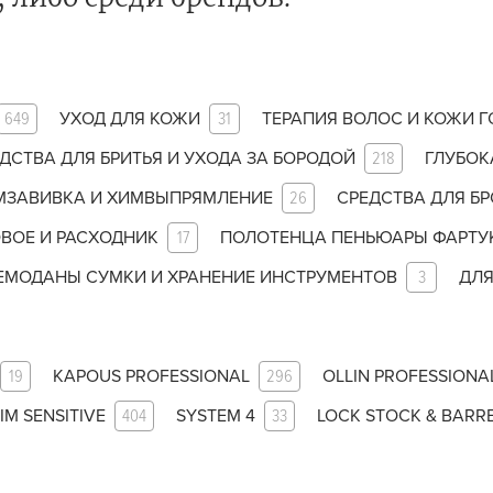
за бородой
ая очистка и detox
н и ботокс для волос
649
УХОД ДЛЯ КОЖИ
31
ТЕРАПИЯ ВОЛОС И КОЖИ 
ивка и
прямление
ДСТВА ДЛЯ БРИТЬЯ И УХОДА ЗА БОРОДОЙ
218
ГЛУБОК
МЗАВИВКА И ХИМВЫПРЯМЛЕНИЕ
26
СРЕДСТВА ДЛЯ БР
ва для бровей и
ВОЕ И РАСХОДНИК
17
ПОЛОТЕНЦА ПЕНЬЮАРЫ ФАРТУ
лоны и парфюм
ЕМОДАНЫ СУМКИ И ХРАНЕНИЕ ИНСТРУМЕНТОВ
3
ДЛЯ
зовое и расходник
енца пеньюары
и и одежда
19
KAPOUS PROFESSIONAL
296
OLLIN PROFESSIONA
изация и
IM SENSITIVE
404
SYSTEM 4
33
LOCK STOCK & BARR
фекция
У нас есть приложение
для твоего смартфона!
ны сумки и хранение
ментов