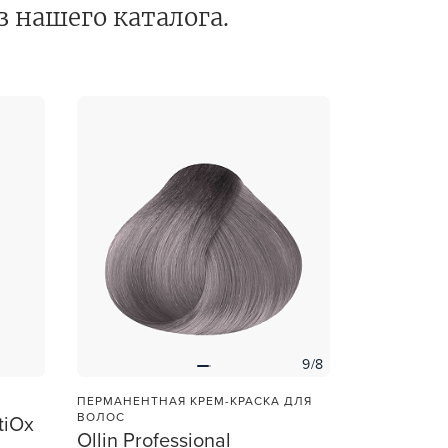
з нашего каталога.
et
зы —
ви
9/8
ПЕРМАНЕНТНАЯ КРЕМ-КРАСКА ДЛЯ
ВОЛОС
tiOx
Ollin Professional