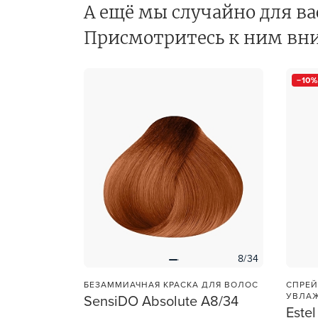
А ещё мы случайно для ва
Для об
Присмотритесь к ним вн
10
8/34
БЕЗАММИАЧНАЯ КРАСКА ДЛЯ ВОЛОС
СПРЕЙ
УВЛА
SensiDO Absolute A8/34
Estel