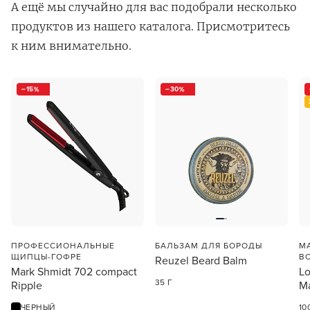
А ещё мы случайно для вас подобрали несколько
продуктов из нашего каталога. Присмотритесь
к ним внимательно.
15
30
В новом приложении RedHare Market для Android
смотреть товары и оформлять заказы — удобнее и
намного быстрее!
УСТАНОВИТЬ ИЗ GOOGLE PLAY
ПРОДОЛЖУ ЗДЕСЬ
ПРОФЕССИОНАЛЬНЫЕ
БАЛЬЗАМ ДЛЯ БОРОДЫ
М
ЩИПЦЫ-ГОФРЕ
В
Reuzel Beard Balm
Mark Shmidt 702 compact
Lo
35 Г
Ripple
Ma
ЧЕРНЫЙ
10