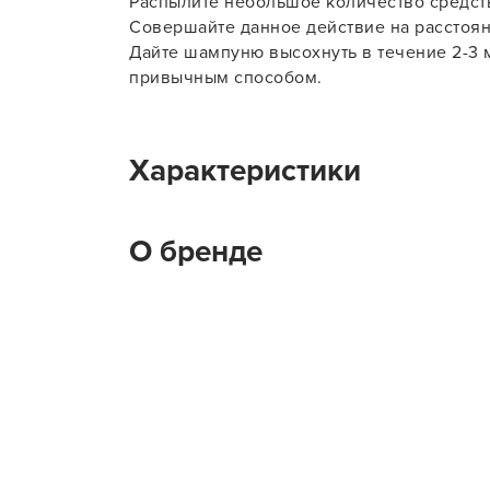
Распылите небольшое количество средств
Совершайте данное действие на расстоян
Дайте шампуню высохнуть в течение 2-3 
привычным способом.
Характеристики
Тип товара
С
О бренде
На какие волосы наносится
Н
Назначение ухода для волос
О
Страна-изготовитель
Р
Kapous Professional
Страна бренда
И
Профессиональные средства для волос Ka