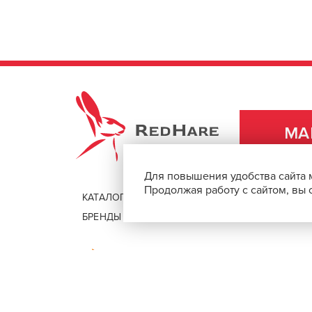
продукция российского бренда, которая 
популярностью более 20 лет. Президенто
Николаевич Капуста. Под его началом соз
подходит для применения в салонах и до
ПОДРОБНЕЕ О БРЕНДЕ
REDHARE
МА
Для повышения удобства сайта 
Продолжая работу с сайтом, вы
КАТАЛОГ
ДОСТАВКА И ОПЛАТА
БРЕНДЫ
ПОМОЩЬ И КОНТАКТЫ
Безопасная оплата покупок через 
© 2026, REDHAREMARKET.RU
Товары для парикмахеров, барберов и стилистов