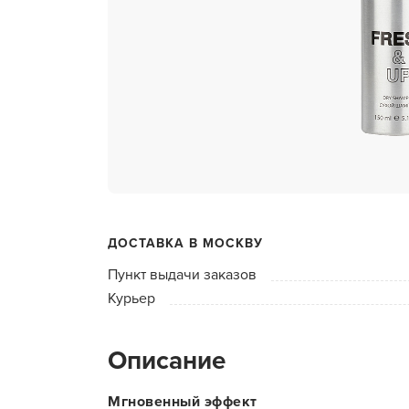
ухода 
Глубок
Керати
Химзав
химвы
Средст
ресниц
Одеко
ДОСТАВКА В МОСКВУ
Однора
Пункт выдачи заказов
Полот
Курьер
фартук
Стерил
Описание
дезин
Чемода
Мгновенный эффект
инстру