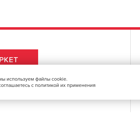
существует и пользуется большой
м крупной компании является Игорь
дается трендовая косметика, которая
машних условиях.
РКЕТ
мы используем файлы cookie.
 соглашаетесь с политикой их применения
ПРАВОВАЯ ИНФОРМАЦИЯ
О ПРОЕКТЕ
СБП и с помощью банковских карт.
 по выгодным ценам.