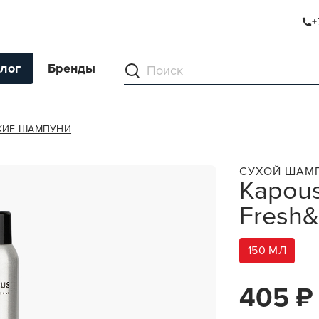
+
UP
лог
Бренды
ументы
ХИЕ ШАМПУНИ
ля волос
СУХОЙ ШАМП
Kapous
ля кожи
Fresh
я волос и кожи
ы
150 МЛ
нг
ивание и камуфляж
405 ₽
ва для бритья и