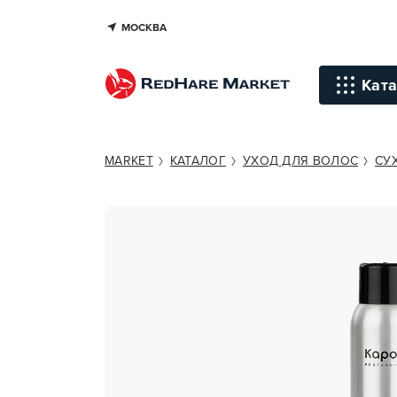
МОСКВА
KAPOUS PROFESSIONAL FRESH&
Ката
Инстр
MARKET
КАТАЛОГ
УХОД ДЛЯ ВОЛОС
СУ
Уход д
Уход д
Терапи
голов
Стайли
Окраш
Средст