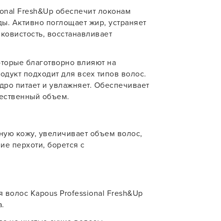
ional Fresh&Up обеспечит локонам
У нас есть приложение
учения
ы. Активно поглощает жир, устраняет
для твоего смартфона!
ковистость, восстанавливает
В новом приложении RedHare Mark
смотреть товары и оформлять зака
оторые благотворно влияют на
удобнее и намного быстрее! Устано
дукт подходит для всех типов волос.
сейчас!
ро питает и увлажняет. Обеспечивает
тественный объем.
ую кожу, увеличивает объем волос,
ие перхоти, борется с
УСТАНОВЛЮ ПОЗЖЕ
 волос Kapous Professional Fresh&Up
.