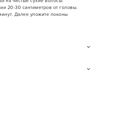
а на чистые сухие волосы.
ии 20-30 сантиметров от головы.
минут. Далее уложите локоны
ухой шампунь
а сухие
чищение
оссия
талия
pous Professional – качественная