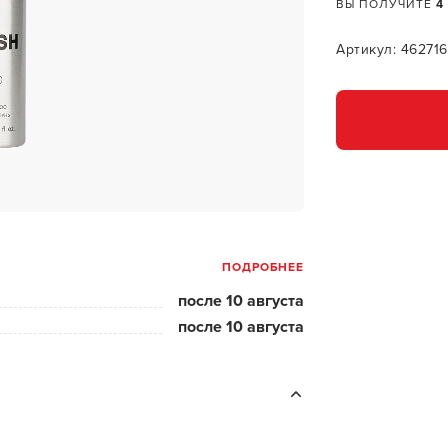
за бородой
ВЫ ПОЛУЧИТЕ
4
ая очистка и detox
Артикул: 46271
н и ботокс для волос
ивка и
прямление
ва для бровей и
лоны и парфюм
ПОДРОБНЕЕ
зовое и расходник
после 10 августа
енца пеньюары
после 10 августа
и и одежда
изация и
фекция
ны сумки и хранение
ментов