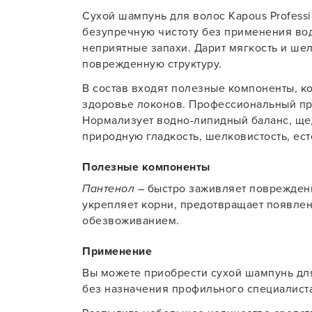
Сухой шампунь для волос Kapous Profess
Для об
безупречную чистоту без применения вод
неприятные запахи. Дарит мягкость и шел
поврежденную структуру.
В состав входят полезные компоненты, к
здоровье локонов. Профессиональный про
Нормализует водно-липидный баланс, щед
природную гладкость, шелковистость, ес
Полезные компоненты
Пантенол
– быстро заживляет поврежденн
укрепляет корни, предотвращает появлен
обезвоживанием.
Применение
Вы можете приобрести сухой шампунь для
без назначения профильного специалиста