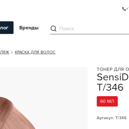
+
лог
Бренды
ументы
ФЛЯЖ
КРАСКА ДЛЯ ВОЛОС
ля волос
ТОНЕР ДЛЯ 
SensiD
ля кожи
T/346
я волос и кожи
ы
60 МЛ
нг
ивание и камуфляж
Артикул: T/346
ва для бритья и