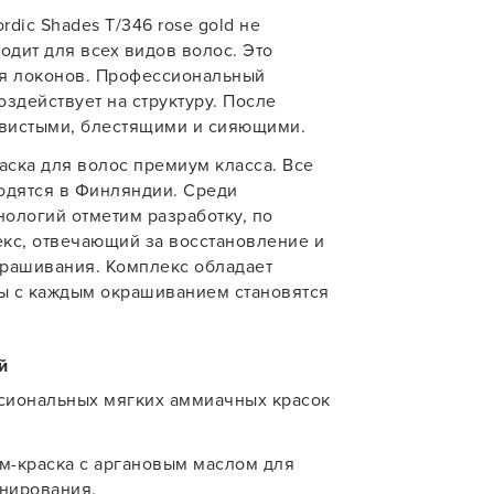
dic Shades T/346 rose gold не
учения
одит для всех видов волос. Это
ля локонов. Профессиональный
здействует на структуру. После
овистыми, блестящими и сияющими.
ска для волос премиум класса. Все
одятся в Финляндии. Среди
ологий отметим разработку, по
екс, отвечающий за восстановление и
крашивания. Комплекс обладает
ы с каждым окрашиванием становятся
й
ссиональных мягких аммиачных красок
ем-краска с аргановым маслом для
онирования.