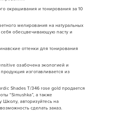
ого окрашивания и тонирования за 10
ветного мелирования на натуральных
в себя обесцвечивающую пасту и
У нас есть приложение
для твоего смартфона!
инавские оттенки для тонирования
В новом приложении RedHare Mark
смотреть товары и оформлять зака
удобнее и намного быстрее! Устано
nsitive озабочена экологией и
сейчас!
 продукция изготавливается из
.
dic Shades T/346 rose gold продается
ты “Simushka”, а также
 Школу, авторизуйтесь на
 возможность сделать заказ.
УСТАНОВЛЮ ПОЗЖЕ