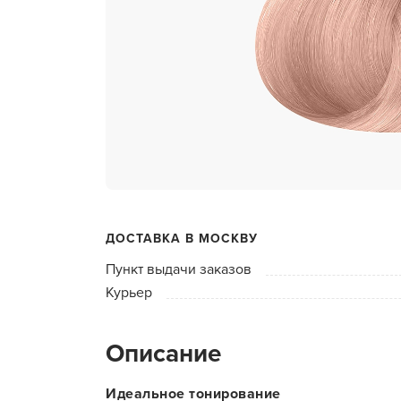
ухода 
Глубок
Керати
Химзав
химвы
Средст
ресниц
Одеко
ДОСТАВКА В МОСКВУ
Однора
Пункт выдачи заказов
Полот
Курьер
фартук
Стерил
Описание
дезин
Чемода
Идеальное тонирование
инстру