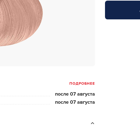
за бородой
ая очистка и detox
н и ботокс для волос
ивка и
прямление
ва для бровей и
лоны и парфюм
ПОДРОБНЕЕ
зовое и расходник
после 07 августа
енца пеньюары
после 07 августа
и и одежда
изация и
фекция
ны сумки и хранение
ментов