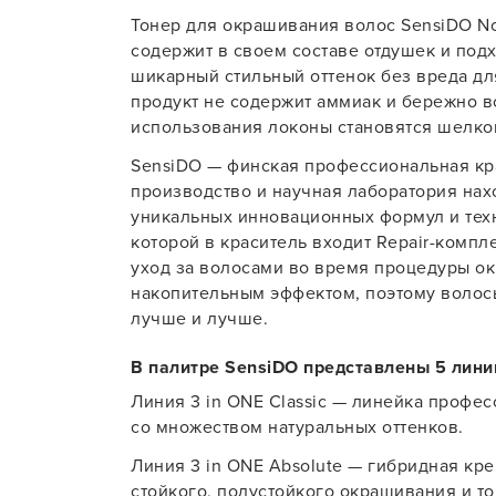
Тонер для окрашивания волос SensiDO Nor
Для об
содержит в своем составе отдушек и подх
шикарный стильный оттенок без вреда д
продукт не содержит аммиак и бережно во
использования локоны становятся шелк
SensiDO — финская профессиональная кра
производство и научная лаборатория нах
уникальных инновационных формул и техн
которой в краситель входит Repair-компл
уход за волосами во время процедуры о
накопительным эффектом, поэтому волос
лучше и лучше.
В палитре SensiDO представлены 5 лини
Линия 3 in ONE Classic — линейка профе
со множеством натуральных оттенков.
Линия 3 in ONE Absolute — гибридная кр
стойкого, полустойкого окрашивания и т