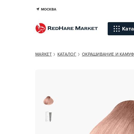
МОСКВА
SENSIDO NORDIC SHADES T/346
Ката
Инстр
MARKET
КАТАЛОГ
ОКРАШИВАНИЕ И КАМУ
Уход д
Уход д
Терапи
голов
Стайли
Окраш
Средст