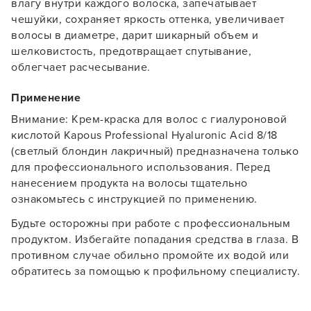
влагу внутри каждого волоска, запечатывает
чешуйки, сохраняет яркость оттенка, увеличивает
Заяц–робот
волосы в диаметре, дарит шикарный объем и
шелковистость, предотвращает спутывание,
облегчает расчесывание.
Применение
Внимание: Крем-краска для волос с гиалуроновой
В новом приложении RedHare Market для Android
кислотой Kapous Professional Hyaluronic Acid 8/18
смотреть товары и оформлять заказы — удобнее и
(светлый блондин лакричный) предназначена только
намного быстрее!
для профессионального использования. Перед
нанесением продукта на волосы тщательно
ознакомьтесь с инструкцией по применению.
УСТАНОВИТЬ ИЗ GOOGLE PLAY
Будьте осторожны при работе с профессиональным
продуктом. Избегайте попадания средства в глаза. В
ПРОДОЛЖУ ЗДЕСЬ
противном случае обильно промойте их водой или
обратитесь за помощью к профильному специалисту.