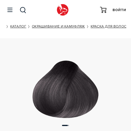
ВОЙТИ
KAPOUS PROFESSIONAL HYALURONIC ACID 8/18
ET
КАТАЛОГ
ОКРАШИВАНИЕ И КАМУФЛЯЖ
КРАСКА ДЛЯ ВОЛОС