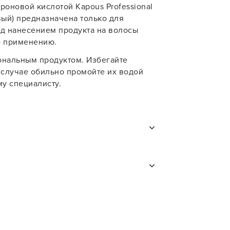
роновой кислотой Kapous Professional
вый) предназначена только для
д нанесением продукта на волосы
о применению.
ональным продуктом. Избегайте
 случае обильно промойте их водой
у специалисту.
раска для волос
а влажные
оричневые