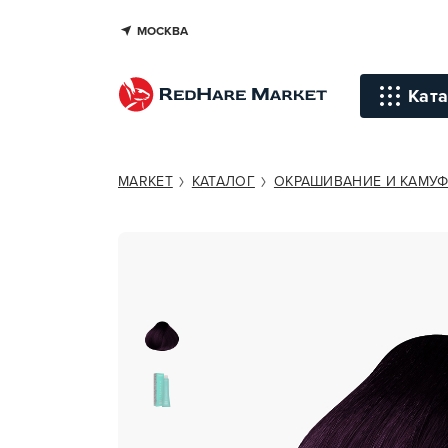
МОСКВА
KAPOUS PROFESSIONAL HYALURO
Ката
Инстр
MARKET
КАТАЛОГ
ОКРАШИВАНИЕ И КАМУ
Уход д
Уход д
Терапи
голов
Стайли
Окраш
Средст