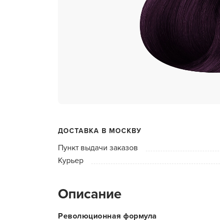
ухода 
Глубок
Керати
Химзав
химвы
Средст
ресниц
Одеко
ДОСТАВКА В МОСКВУ
Однора
Пункт выдачи заказов
Полот
Курьер
фартук
Стерил
Описание
дезин
Чемода
Революционная формула
инстру