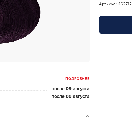
за бородой
Артикул: 46271
ая очистка и detox
н и ботокс для волос
ивка и
прямление
ва для бровей и
лоны и парфюм
ПОДРОБНЕЕ
зовое и расходник
после 09 августа
енца пеньюары
после 09 августа
и и одежда
изация и
фекция
ны сумки и хранение
ментов