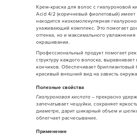
Крем-краска для волос с гиалуроновой кис
Для об
Acid 4/2 (коричневый фиолетовый) имеет
находится низкомолекулярная гиалуроно
ухаживающий комплекс. Это помогает дос
оттенка, но и максимального увлажнения
окрашивании.
Профессиональный продукт помогает ре
структуру каждого волоска, выравнивает 
кончиков. Обеспечивает бриллиантовый б
красивый внешний вид на зависть окруж
Полезные свойства
Гиалуроновая кислота
– прекрасно удерж
запечатывает чешуйки, сохраняет яркость
диаметре, дарит шикарный объем и шелко
облегчает расчесывание.
Применение