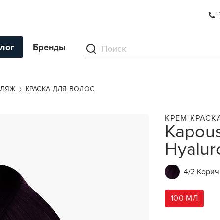
+
NIC ACID 4/2
лог
Бренды
ументы
ФЛЯЖ
КРАСКА ДЛЯ ВОЛОС
ля волос
КРЕМ-КРАСК
Kapous
ля кожи
Hyalur
я волос и кожи
ы
4/2 Кори
нг
ивание и камуфляж
100 МЛ
ва для бритья и