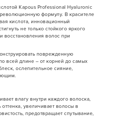
лотой Kapous Professional Hyaluronic
учения
 революционную формулу. В красителе
вая кислота, инновационный
У нас есть приложение
тигнуть не только стойкого яркого
для твоего смартфона!
 и восстановления волос при
В новом приложении RedHare Mark
смотреть товары и оформлять зака
конструировать поврежденную
удобнее и намного быстрее! Устано
по всей длине – от корней до самых
сейчас!
леск, ослепительное сияние,
ающим.
ивает влагу внутри каждого волоска,
 оттенка, увеличивает волосы в
УСТАНОВЛЮ ПОЗЖЕ
вистость, предотвращает спутывание,