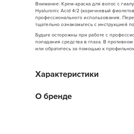
Внимание: Крем-краска для волос с гиалу
Hyaluronic Acid 4/2 (коричневый фиолето
профессионального использования. Пере
тщательно ознакомьтесь с инструкцией п
Будьте осторожны при работе с професси
попадания средства в глаза. В противном
или обратитесь за помощью к профильном
Характеристики
Тип товара
К
О бренде
На какие волосы наносится
Н
Цветовое направление краски для
К
волос