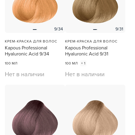
9/34
9/31
КРЕМ-КРАСКА ДЛЯ ВОЛОС
КРЕМ-КРАСКА ДЛЯ ВОЛОС
Kapous Professional
Kapous Professional
Hyaluronic Acid 9/34
Hyaluronic Acid 9/31
100 МЛ
100 МЛ
+ 1
Нет в наличии
Нет в наличии
ПРОФЕССИОНАЛЬНЫЕ СРЕДСТВА ДЛЯ
Профессиональные средства для волос
Опишите, что бы вы хотели видеть в
Для профессионалов