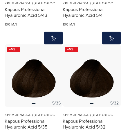
КРЕМ-КРАСКА ДЛЯ ВОЛОС
КРЕМ-КРАСКА ДЛЯ ВОЛОС
Заяц–робот
Kapous Professional
Kapous Professional
Hyaluronic Acid 5/43
Hyaluronic Acid 5/4
100 МЛ
100 МЛ
5
5
В новом приложении RedHare Market для Android
смотреть товары и оформлять заказы — удобнее и
намного быстрее!
УСТАНОВИТЬ ИЗ GOOGLE PLAY
ПРОДОЛЖУ ЗДЕСЬ
5/35
5/32
КРЕМ-КРАСКА ДЛЯ ВОЛОС
КРЕМ-КРАСКА ДЛЯ ВОЛОС
Kapous Professional
Kapous Professional
Hyaluronic Acid 5/35
Hyaluronic Acid 5/32