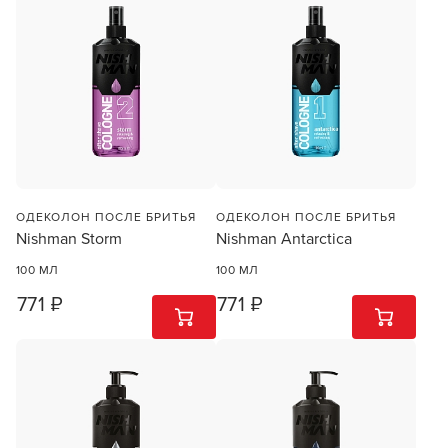
В новом приложении RedHare Market для Android
смотреть товары и оформлять заказы — удобнее и
намного быстрее!
УСТАНОВИТЬ ИЗ GOOGLE PLAY
ПРОДОЛЖУ ЗДЕСЬ
ОДЕКОЛОН ПОСЛЕ БРИТЬЯ
ОДЕКОЛОН ПОСЛЕ БРИТЬЯ
Nishman Storm
Nishman Antarctica
100 МЛ
100 МЛ
771 ₽
771 ₽
1
ШТ
1
ШТ