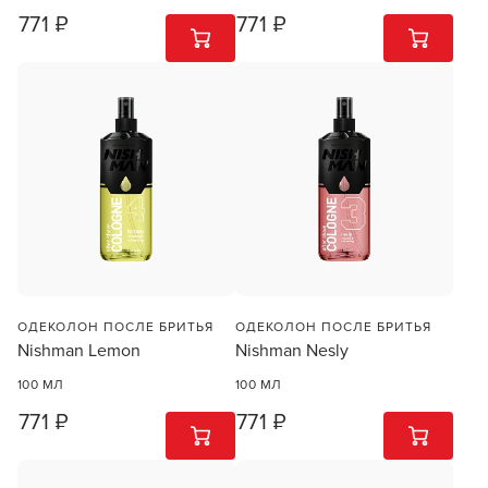
771 ₽
771 ₽
1
ШТ
1
ШТ
ОДЕКОЛОН ПОСЛЕ БРИТЬЯ
ОДЕКОЛОН ПОСЛЕ БРИТЬЯ
Nishman Lemon
Nishman Nesly
Заяц–робот
100 МЛ
100 МЛ
771 ₽
771 ₽
1
ШТ
1
ШТ