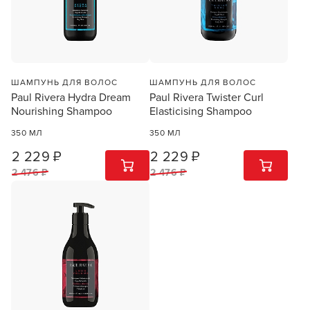
ШАМПУНЬ ДЛЯ ВОЛОС
ШАМПУНЬ ДЛЯ ВОЛОС
Paul Rivera Hydra Dream
Paul Rivera Twister Curl
Заяц–робот
Nourishing Shampoo
Elasticising Shampoo
350 МЛ
350 МЛ
2 229 ₽
2 229 ₽
1
ШТ
1
ШТ
2 476 ₽
2 476 ₽
В новом приложении RedHare Market для Android
смотреть товары и оформлять заказы — удобнее и
намного быстрее!
УСТАНОВИТЬ ИЗ GOOGLE PLAY