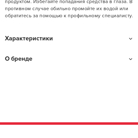
продуктом. Избегайте попадания средства в глаза. В
противном случае обильно промойте их водой или
обратитесь за помощью к профильному специалисту.
Характеристики
Тип товара
О бренде
Краска для волос
На какие волосы наносится
На влажные
Цветовое направление краски для волос
Медные
Kapous Professional
Сублиния
Профессиональные средства для волос Kapous
Hyaluronic Acid
Professional – качественная продукция российского
бренда, которая существует и пользуется большой
Линия