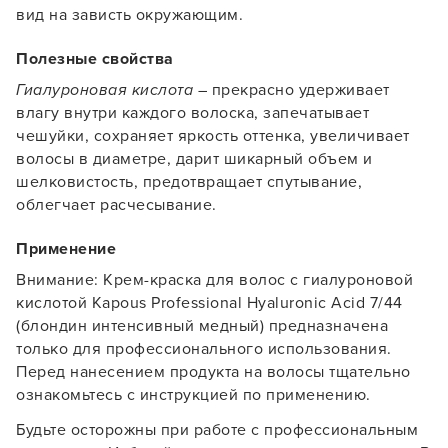
вид на зависть окружающим.
Полезные свойства
Гиалуроновая кислота
– прекрасно удерживает
Заяц–робот
влагу внутри каждого волоска, запечатывает
чешуйки, сохраняет яркость оттенка, увеличивает
волосы в диаметре, дарит шикарный объем и
шелковистость, предотвращает спутывание,
облегчает расчесывание.
В новом приложении RedHare Market для Android
Применение
смотреть товары и оформлять заказы — удобнее и
Внимание: Крем-краска для волос с гиалуроновой
намного быстрее!
кислотой Kapous Professional Hyaluronic Acid 7/44
(блондин интенсивный медный) предназначена
только для профессионального использования.
УСТАНОВИТЬ ИЗ GOOGLE PLAY
Перед нанесением продукта на волосы тщательно
ознакомьтесь с инструкцией по применению.
ПРОДОЛЖУ ЗДЕСЬ
Будьте осторожны при работе с профессиональным