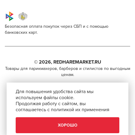
Безопасная оплата покупок через СБП и с помощью
банковских карт.
Kapous Professional Hyaluronic Acid 7/44
Для профессионалов
Поделитесь через социальные сети
Этот товар доступен для продажи только
парикмахерам, барберам, колористам и другим
© 2026, REDHAREMARKET.RU
ВКОНТАКТЕ
специалистам бьюти-индустрии.
Товары для парикмахеров, барберов и стилистов по выгодным
ценам.
TELEGRAM
Чтобы стать профессионалом, нужно активировать
+7 (495) 981-65-84
инвайт-код в Профиле пользователя
WHATSAPP
Для повышения удобства сайта мы
info@redhare.ru
используем файлы cookie.
Продолжая работу с сайтом, вы
г. Москва, ул. Нижняя Красносельская, 35-64,
соглашаетесь с политикой их применения
СКОПИРОВАТЬ ССЫЛКУ
этаж 6, помещение 1, комната 22, кабинет 2
АВТОРИЗОВАТЬСЯ
СМОТРЕТЬ НА КАРТЕ
ХОРОШО
ЗАКРЫТЬ