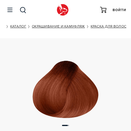
ВОЙТИ
KAPOUS PROFESSIONAL HYALURONIC ACID 7/44
ET
КАТАЛОГ
ОКРАШИВАНИЕ И КАМУФЛЯЖ
КРАСКА ДЛЯ ВОЛОС