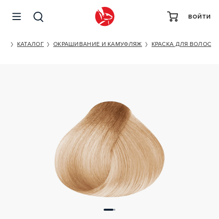
ВОЙТИ
ESTEL PROFESSIONAL PRINCESS ESSEX 10/75
ET
КАТАЛОГ
ОКРАШИВАНИЕ И КАМУФЛЯЖ
КРАСКА ДЛЯ ВОЛОС