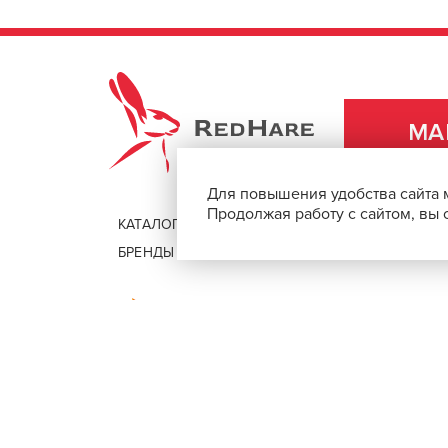
неповторимых образов.
ВСЕ ХАРАКТЕРИСТИКИ
ПОДРОБНЕЕ О БРЕНДЕ
REDHARE
МА
Для повышения удобства сайта 
Продолжая работу с сайтом, вы
КАТАЛОГ
ДОСТАВКА И ОПЛАТА
БРЕНДЫ
ПОМОЩЬ И КОНТАКТЫ
Безопасная оплата покупок через 
© 2026, REDHAREMARKET.RU
Товары для парикмахеров, барберов и стилистов