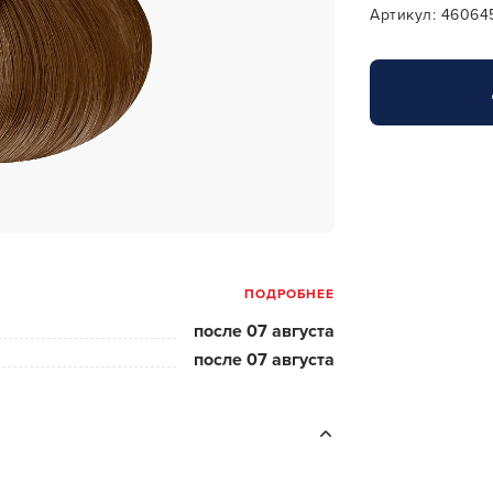
за бородой
Артикул: 4606
ая очистка и detox
н и ботокс для волос
ивка и
прямление
ва для бровей и
лоны и парфюм
ПОДРОБНЕЕ
зовое и расходник
после 07 августа
енца пеньюары
после 07 августа
и и одежда
изация и
фекция
ны сумки и хранение
ментов