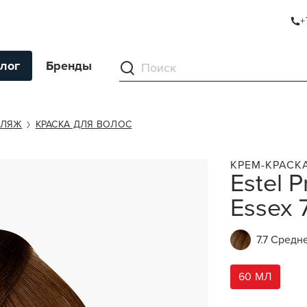
+
ESSEX 7/7
лог
Бренды
ументы
ФЛЯЖ
КРАСКА ДЛЯ ВОЛОС
ля волос
КРЕМ-КРАСК
Estel P
ля кожи
Essex 
я волос и кожи
ы
7.7 Сред
нг
ивание и камуфляж
60 МЛ
ва для бритья и