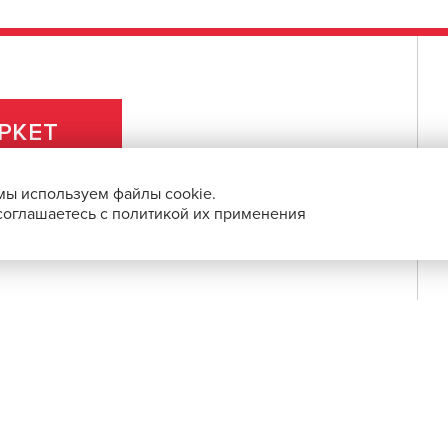
РКЕТ
мы используем файлы cookie.
 соглашаетесь с политикой их применения
ПРАВОВАЯ ИНФОРМАЦИЯ
О ПРОЕКТЕ
СБП и с помощью банковских карт.
 по выгодным ценам.