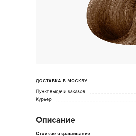
ухода 
Глубок
Керати
Химзав
химвы
Средст
ресниц
Одеко
ДОСТАВКА В МОСКВУ
Однора
Пункт выдачи заказов
Полот
Курьер
фартук
Стерил
Описание
дезин
Чемода
Стойкое окрашивание
инстру