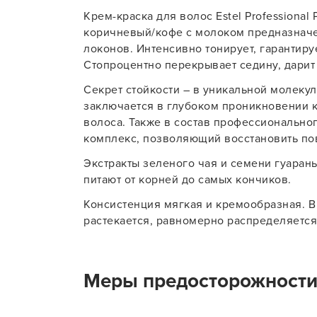
Крем-краска для волос Estel Professional 
Для об
коричневый/кофе с молоком предназначе
локонов. Интенсивно тонирует, гарантир
Стопроцентно перекрывает седину, дарит
Секрет стойкости – в уникальной молекул
заключается в глубоком проникновении к
волоса. Также в состав профессионально
комплекс, позволяющий восстановить п
Экстракты зеленого чая и семени гуаран
питают от корней до самых кончиков.
Консистенция мягкая и кремообразная. В
растекается, равномерно распределяется
Меры предосторожност
Применяйте продукт только по назначени