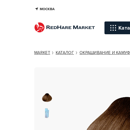
МОСКВА
ESTEL PROFESSIONAL PRINCESS 
Ката
Инстр
MARKET
КАТАЛОГ
ОКРАШИВАНИЕ И КАМУ
Уход д
Уход д
Терапи
голов
Стайли
Окраш
Средст