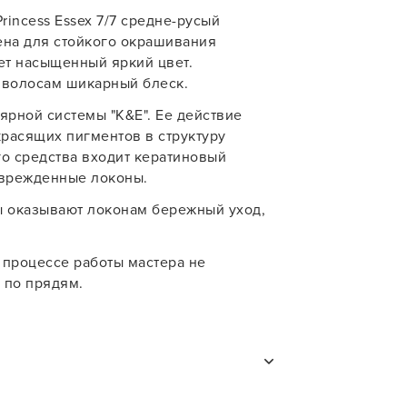
У нас есть приложение
Princess Essex 7/7 средне-русый
для твоего смартфона!
учения
на для стойкого окрашивания
ует насыщенный яркий цвет.
В новом приложении RedHare Mark
 волосам шикарный блеск.
смотреть товары и оформлять зака
удобнее и намного быстрее! Устано
ярной системы "K&E". Ее действие
сейчас!
расящих пигментов в структуру
го средства входит кератиновый
оврежденные локоны.
ы оказывают локонам бережный уход,
УСТАНОВЛЮ ПОЗЖЕ
 процессе работы мастера не
 по прядям.
и
ю. Избегайте прямого попадания