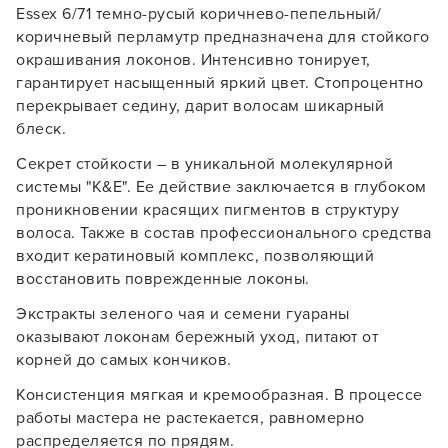
Essex 6/71 темно-русый коричнево-пепельный/
коричневый перламутр предназначена для стойкого
окрашивания локонов. Интенсивно тонирует,
гарантирует насыщенный яркий цвет. Стопроцентно
перекрывает седину, дарит волосам шикарный
блеск.
Секрет стойкости – в уникальной молекулярной
системы "K&E". Ее действие заключается в глубоком
проникновении красящих пигментов в структуру
волоса. Также в состав профессионального средства
входит кератиновый комплекс, позволяющий
восстановить поврежденные локоны.
Экстракты зеленого чая и семени гуараны
оказывают локонам бережный уход, питают от
Заяц–робот
корней до самых кончиков.
Консистенция мягкая и кремообразная. В процессе
работы мастера не растекается, равномерно
распределяется по прядям.