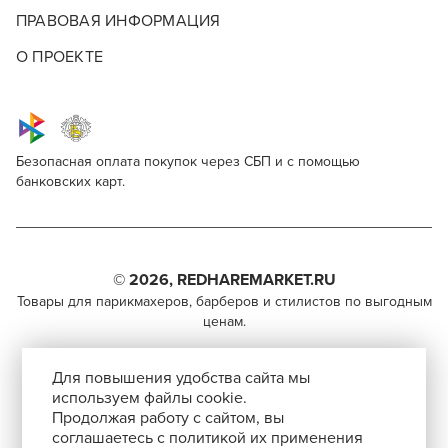
ПРАВОВАЯ ИНФОРМАЦИЯ
О ПРОЕКТЕ
Безопасная оплата покупок через СБП и с помощью
банковских карт.
Estel Professional Princess Essex 6/71
Для профессионалов
Поделитесь через социальные сети
Этот товар доступен для продажи только
парикмахерам, барберам, колористам и другим
© 2026, REDHAREMARKET.RU
ВКОНТАКТЕ
специалистам бьюти-индустрии.
Товары для парикмахеров, барберов и стилистов по выгодным
ценам.
TELEGRAM
Чтобы стать профессионалом, нужно активировать
+7 (495) 981-65-84
инвайт-код в Профиле пользователя
WHATSAPP
Для повышения удобства сайта мы
info@redhare.ru
используем файлы cookie.
Продолжая работу с сайтом, вы
г. Москва, ул. Нижняя Красносельская, 35-64,
соглашаетесь с политикой их применения
СКОПИРОВАТЬ ССЫЛКУ