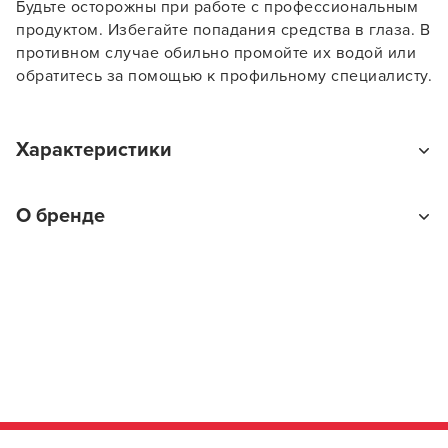
Будьте осторожны при работе с профессиональным
продуктом. Избегайте попадания средства в глаза. В
противном случае обильно промойте их водой или
обратитесь за помощью к профильному специалисту.
Характеристики
Тип товара
О бренде
Краска для волос
На какие волосы наносится
На влажные
Цветовое направление краски для волос
Перламутровые / жемчужные / фиолетовые
Kapous Professional
Сублиния
Профессиональные средства для волос Kapous
Hyaluronic Acid
Professional – качественная продукция российского