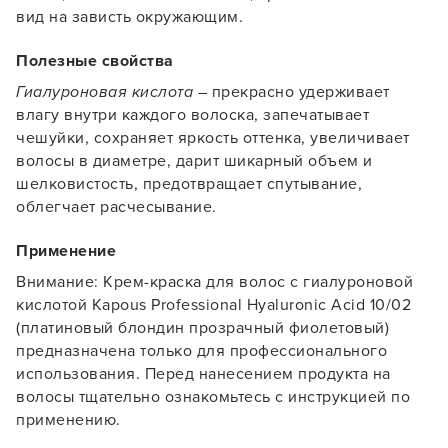
вид на зависть окружающим.
Полезные свойства
Гиалуроновая кислота
– прекрасно удерживает
Заяц–робот
влагу внутри каждого волоска, запечатывает
чешуйки, сохраняет яркость оттенка, увеличивает
волосы в диаметре, дарит шикарный объем и
шелковистость, предотвращает спутывание,
облегчает расчесывание.
Применение
В новом приложении RedHare Market для Android
смотреть товары и оформлять заказы — удобнее и
Внимание: Крем-краска для волос с гиалуроновой
намного быстрее!
кислотой Kapous Professional Hyaluronic Acid 10/02
(платиновый блондин прозрачный фиолетовый)
предназначена только для профессионального
УСТАНОВИТЬ ИЗ GOOGLE PLAY
использования. Перед нанесением продукта на
волосы тщательно ознакомьтесь с инструкцией по
применению.
ПРОДОЛЖУ ЗДЕСЬ