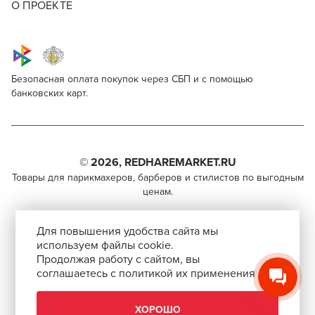
О ПРОЕКТЕ
Безопасная оплата покупок через СБП и с помощью
банковских карт.
Kapous Professional Hyaluronic Acid 10/02
Для профессионалов
Поделитесь через социальные сети
Этот товар доступен для продажи только
парикмахерам, барберам, колористам и другим
© 2026, REDHAREMARKET.RU
ВКОНТАКТЕ
специалистам бьюти-индустрии.
Товары для парикмахеров, барберов и стилистов по выгодным
ценам.
TELEGRAM
Чтобы стать профессионалом, нужно активировать
+7 (495) 981-65-84
инвайт-код в Профиле пользователя
WHATSAPP
Для повышения удобства сайта мы
info@redhare.ru
используем файлы cookie.
Продолжая работу с сайтом, вы
г. Москва, ул. Нижняя Красносельская, 35-64,
соглашаетесь с политикой их применения
СКОПИРОВАТЬ ССЫЛКУ
этаж 6, помещение 1, комната 22, кабинет 2
АВТОРИЗОВАТЬСЯ
СМОТРЕТЬ НА КАРТЕ
ХОРОШО