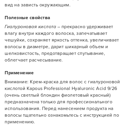
вид на зависть окружающим.
Полезные свойства
Гиалуроновая кислота
– прекрасно удерживает
Заяц–робот
влагу внутри каждого волоска, запечатывает
чешуйки, сохраняет яркость оттенка, увеличивает
волосы в диаметре, дарит шикарный объем и
шелковистость, предотвращает спутывание,
облегчает расчесывание.
Применение
В новом приложении RedHare Market для Android
смотреть товары и оформлять заказы — удобнее и
Внимание: Крем-краска для волос с гиалуроновой
намного быстрее!
кислотой Kapous Professional Hyaluronic Acid 9/26
(очень светлый блондин фиолетовый красный)
предназначена только для профессионального
УСТАНОВИТЬ ИЗ GOOGLE PLAY
использования. Перед нанесением продукта на
волосы тщательно ознакомьтесь с инструкцией по
применению.
ПРОДОЛЖУ ЗДЕСЬ