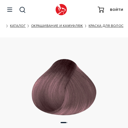
ВОЙТИ
KAPOUS PROFESSIONAL HYALURONIC ACID 9/26
ET
КАТАЛОГ
ОКРАШИВАНИЕ И КАМУФЛЯЖ
КРАСКА ДЛЯ ВОЛОС