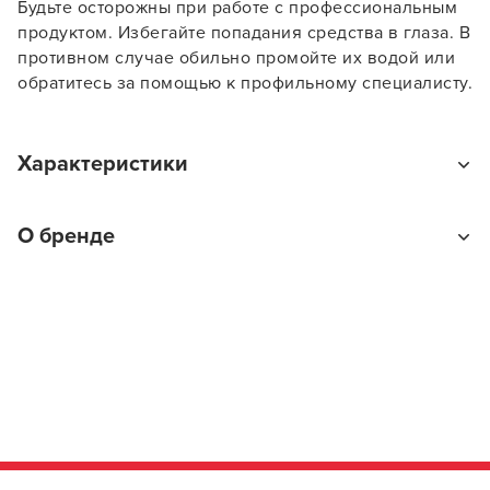
Будьте осторожны при работе с профессиональным
продуктом. Избегайте попадания средства в глаза. В
противном случае обильно промойте их водой или
обратитесь за помощью к профильному специалисту.
Характеристики
Тип товара
О бренде
Краска для волос
На какие волосы наносится
На влажные
Цветовое направление краски для волос
Перламутровые / жемчужные / фиолетовые
Kapous Professional
Сублиния
Профессиональные средства для волос Kapous
Hyaluronic Acid
Professional – качественная продукция российского