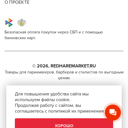
О ПРОЕКТЕ
Безопасная оплата покупок через СБП и с помощью
банковских карт.
Kapous Professional Hyaluronic Acid 9/26
Для профессионалов
Поделитесь через социальные сети
Этот товар доступен для продажи только
парикмахерам, барберам, колористам и другим
© 2026, REDHAREMARKET.RU
ВКОНТАКТЕ
специалистам бьюти-индустрии.
Товары для парикмахеров, барберов и стилистов по выгодным
ценам.
TELEGRAM
Чтобы стать профессионалом, нужно активировать
+7 (495) 981-65-84
инвайт-код в Профиле пользователя
WHATSAPP
Для повышения удобства сайта мы
info@redhare.ru
используем файлы cookie.
Продолжая работу с сайтом, вы
г. Москва, ул. Нижняя Красносельская, 35-64,
соглашаетесь с политикой их применения
СКОПИРОВАТЬ ССЫЛКУ
этаж 6, помещение 1, комната 22, кабинет 2
АВТОРИЗОВАТЬСЯ
СМОТРЕТЬ НА КАРТЕ
ХОРОШО