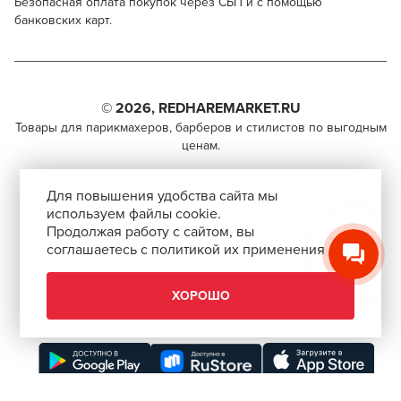
Безопасная оплата покупок через СБП и с помощью
банковских карт.
Kapous Professional Hyaluronic Acid 5/43
Для профессионалов
Поделитесь через социальные сети
Этот товар доступен для продажи только
парикмахерам, барберам, колористам и другим
© 2026, REDHAREMARKET.RU
ВКОНТАКТЕ
специалистам бьюти-индустрии.
Товары для парикмахеров, барберов и стилистов по выгодным
ценам.
TELEGRAM
Чтобы стать профессионалом, нужно активировать
+7 (495) 981-65-84
инвайт-код в Профиле пользователя
WHATSAPP
Для повышения удобства сайта мы
info@redhare.ru
используем файлы cookie.
Продолжая работу с сайтом, вы
г. Москва, ул. Нижняя Красносельская, 35-64,
соглашаетесь с политикой их применения
СКОПИРОВАТЬ ССЫЛКУ
этаж 6, помещение 1, комната 22, кабинет 2
АВТОРИЗОВАТЬСЯ
СМОТРЕТЬ НА КАРТЕ
ХОРОШО
ЗАКРЫТЬ
Скачать приложение “Redhare Market”
ЗАКРЫТЬ