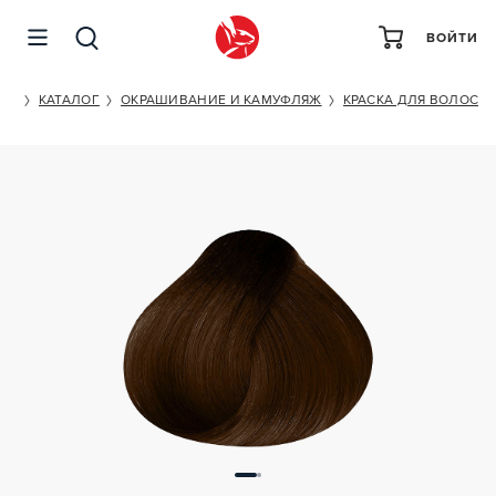
ВОЙТИ
KAPOUS PROFESSIONAL HYALURONIC ACID 5/43
ET
КАТАЛОГ
ОКРАШИВАНИЕ И КАМУФЛЯЖ
КРАСКА ДЛЯ ВОЛОС