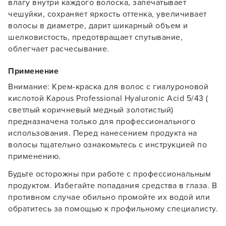
влагу внутри каждого волоска, запечатывает
чешуйки, сохраняет яркость оттенка, увеличивает
Заяц–робот
волосы в диаметре, дарит шикарный объем и
шелковистость, предотвращает спутывание,
облегчает расчесывание.
Применение
Внимание: Крем-краска для волос с гиалуроновой
кислотой Kapous Professional Hyaluronic Acid 5/43 (
В новом приложении RedHare Market для Android
светлый коричневый медный золотистый)
смотреть товары и оформлять заказы — удобнее и
предназначена только для профессионального
намного быстрее!
использования. Перед нанесением продукта на
волосы тщательно ознакомьтесь с инструкцией по
УСТАНОВИТЬ ИЗ GOOGLE PLAY
применению.
Будьте осторожны при работе с профессиональным
продуктом. Избегайте попадания средства в глаза. В
ПРОДОЛЖУ ЗДЕСЬ
противном случае обильно промойте их водой или
обратитесь за помощью к профильному специалисту.