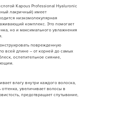
лотой Kapous Professional Hyaluronic
учения
ачный лакричный) имеет
ходится низкомолекулярная
хаживающий комплекс. Это помогает
У нас есть приложение
тенка, но и максимального увлажнения
для твоего смартфона!
и.
В новом приложении RedHare Mark
конструировать поврежденную
смотреть товары и оформлять зака
по всей длине – от корней до самых
удобнее и намного быстрее! Устано
леск, ослепительное сияние,
сейчас!
ающим.
ивает влагу внутри каждого волоска,
 оттенка, увеличивает волосы в
вистость, предотвращает спутывание,
УСТАНОВЛЮ ПОЗЖЕ