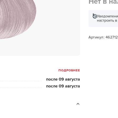
Нет в н
за бородой
ая очистка и detox
Уведомлени
настроить 
н и ботокс для волос
ивка и
прямление
Артикул: 46271
ва для бровей и
лоны и парфюм
ПОДРОБНЕЕ
зовое и расходник
после 09 августа
енца пеньюары
после 09 августа
и и одежда
изация и
фекция
ны сумки и хранение
ментов