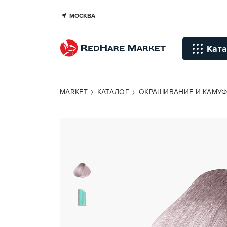
МОСКВА
KAPOUS PROFESSIONAL HYALURO
Ката
Инстр
MARKET
КАТАЛОГ
ОКРАШИВАНИЕ И КАМУ
Уход д
Уход д
Терапи
голов
Стайли
Окраш
Средст