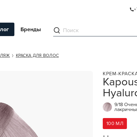
+
NIC ACID 9/18
лог
Бренды
ументы
ФЛЯЖ
КРАСКА ДЛЯ ВОЛОС
ля волос
КРЕМ-КРАСК
Kapous
ля кожи
Hyalur
я волос и кожи
ы
9/18 Очен
нг
лакричны
ивание и камуфляж
100 МЛ
ва для бритья и