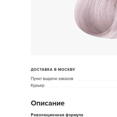
ухода 
Глубок
Керати
Химзав
химвы
Средст
ресниц
Одеко
ДОСТАВКА В МОСКВУ
Однора
Пункт выдачи заказов
Полот
Курьер
фартук
Стерил
Описание
дезин
Чемода
Революционная формула
инстру