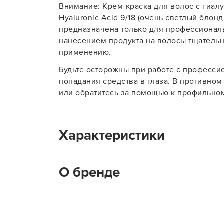
Внимание: Крем-краска для волос с гиалу
Hyaluronic Acid 9/18 (очень светлый бло
предназначена только для профессионал
нанесением продукта на волосы тщательн
применению.
Будьте осторожны при работе с професси
попадания средства в глаза. В противном
или обратитесь за помощью к профильном
Характеристики
Тип товара
К
О бренде
На какие волосы наносится
Н
Цветовое направление краски для
П