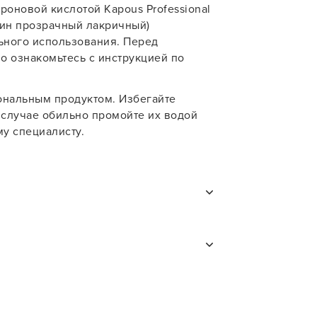
роновой кислотой Kapous Professional
ндин прозрачный лакричный)
ьного использования. Перед
о ознакомьтесь с инструкцией по
ональным продуктом. Избегайте
 случае обильно промойте их водой
у специалисту.
раска для волос
а влажные
епельные / серые / серебристые