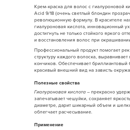
Крем-краска для волос с гиалуроновой кис
Для об
Acid 9/18 (очень светлый блондин прозр
революционную формулу. В красителе на
гиалуроновая кислота, инновационный у
достигнуть не только стойкого яркого от
и восстановления волос при окрашивани
Профессиональный продукт помогает ре
структуру каждого волоска, выравнивает 
кончиков. Обеспечивает бриллиантовый б
красивый внешний вид на зависть окруж
Полезные свойства
Гиалуроновая кислота
– прекрасно удерж
запечатывает чешуйки, сохраняет яркость
диаметре, дарит шикарный объем и шелко
облегчает расчесывание.
Применение